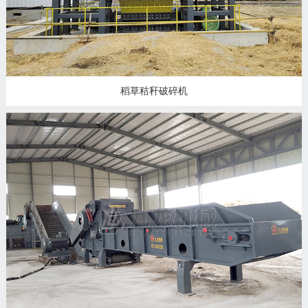
稻草秸秆破碎机