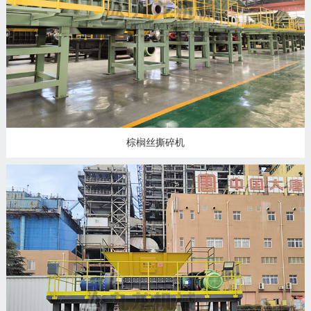
州
市
九
龙
机
械
设
备
棕榈丝撕碎机
有
限
公
司
豫
ICP
备
19020390
号-1