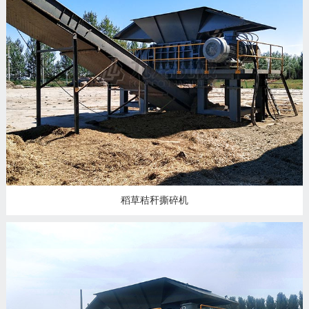
稻草秸秆撕碎机