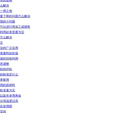
率的影响
么解决
一席之地
量下降的问题怎么解决
现的小问题
可以进行再加工或销售
利用起来变废为宝
怎么解决
泛
业的广泛应用
类废料的价值
源的回收利用
意调整
枝粉碎机
的标准是什么
更耐用
用的原材料
机变废为宝
以延长使用寿命
出现温度过高
长使用呢
空间