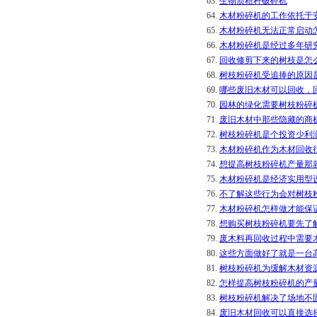
63.
生物质秸秆破碎机
64.
木材粉碎机的工作依托于
65.
木材粉碎机无法正常启动
66.
木材粉碎机是经过多年研
67.
回收修剪下来的树枝是怎
68.
树枝粉碎机受追捧的原因
69.
哪些废旧木材可以回收，
70.
园林的绿化需要树枝粉碎
71.
废旧木材中那些隐藏的商
72.
树枝粉碎机是个投资少利
73.
木材粉碎机作为木材回收
74.
想提高树枝粉碎机产量那
75.
木材粉碎机是经济实用型
76.
不了解这些行为会对树枝
77.
木材粉碎机怎样做才能保
78.
想购买树枝粉碎机要先了
79.
废木料再回收过程中需要
80.
这些方面做好了就是一台
81.
树枝粉碎机为缓解木材资
82.
怎样提高树枝粉碎机的产
83.
树枝粉碎机解决了场地不
84.
废旧木材回收可以直接选