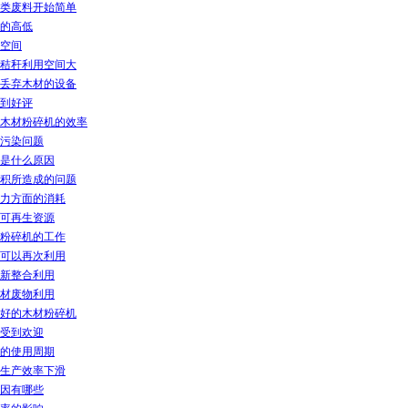
类废料开始简单
的高低
空间
秸秆利用空间大
丢弃木材的设备
到好评
木材粉碎机的效率
污染问题
是什么原因
积所造成的问题
力方面的消耗
可再生资源
粉碎机的工作
可以再次利用
新整合利用
材废物利用
好的木材粉碎机
受到欢迎
的使用周期
生产效率下滑
因有哪些