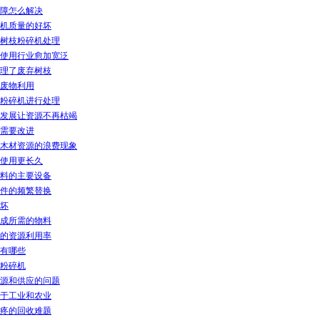
障怎么解决
机质量的好坏
树枝粉碎机处理
使用行业愈加宽泛
理了废弃树枝
废物利用
粉碎机进行处理
发展让资源不再枯竭
需要改进
木材资源的浪费现象
使用更长久
料的主要设备
件的频繁替换
坏
成所需的物料
的资源利用率
有哪些
粉碎机
源和供应的问题
于工业和农业
疼的回收难题