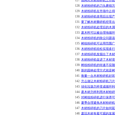
127.
筛网对木材粉碎机工作效
128.
木材粉碎机的刀头磨损怎
129.
木材粉碎机在市场中占得
130.
木材粉碎机使用后出现产
131.
要了解木材撕碎机经常出
132.
木材粉碎机处理后的木屑
133.
废木料可以被合理地循环
134.
木材粉碎机的除尘问题该
135.
树枝粉碎机可运用范围广
136.
木材粉碎机轻松实现多行
137.
木材粉碎机发掘出了木材
138.
木材粉碎机促进了木材资
139.
树枝粉碎机的转速不应随
140.
新的园林处理方式就是树
141.
衡量一台木材粉碎机好坏
142.
怎么做让木材粉碎机刀片
143.
绿化垃圾怎样变成循环利
144.
废木材怎样利用木材粉碎
145.
对树枝粉碎机进行保养可
146.
夏季合理避免木材粉碎机
147.
木材粉碎机的刀片如何延
148.
废旧木材有着可观的发展