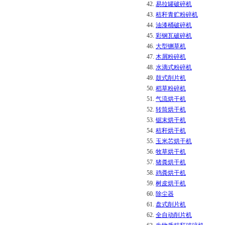
42.
易拉罐破碎机
43.
秸秆青贮粉碎机
44.
油漆桶破碎机
45.
彩钢瓦破碎机
46.
大型铡草机
47.
木屑粉碎机
48.
水滴式粉碎机
49.
鼓式削片机
50.
稻草粉碎机
51.
气流烘干机
52.
转筒烘干机
53.
锯末烘干机
54.
秸秆烘干机
55.
玉米芯烘干机
56.
牧草烘干机
57.
猪粪烘干机
58.
鸡粪烘干机
59.
树皮烘干机
60.
除尘器
61.
盘式削片机
62.
全自动削片机