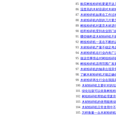
85.
购买树枝粉碎机要避开这
86.
湿度高的木材容易对木材
87.
木材粉碎机如果在工作过
88.
木材粉碎机内部的刀片要
89.
树枝粉碎机对废弃木材进
90.
秸秆粉碎机受到农业部门
91.
哪些物料是木材粉碎机不
92.
树枝粉碎机一直在不断的
93.
木材粉碎机产量不稳定考
94.
木材粉碎机在行业内有广
95.
做这些事情会对树枝粉碎
96.
树枝粉碎机适用范围广发
97.
木材粉碎机的轴承出现异
98.
了解木材粉碎机才能正确
99.
木材粉碎再生行业在我国
100.
木材粉碎机主要针对的垃
101.
绿化垃圾可以依靠树枝粉
102.
树枝粉碎机帮助处理废弃
103.
木材粉碎机的使用能将绿
104.
木材粉碎机日常使用中不
105.
怎样衡量一台木材粉碎机