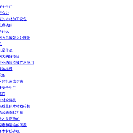
安全生产
怎么办
究的木材加工设备
么赚钱的
是什么
回收后该怎么处理呢
机
机是什么
润大的好项目
行业的顶流被广泛应用
就这样做
设备
粉碎机造成伤害
证安全生产
解它
木材粉碎机
高质量的木材粉碎机
源紧缺贡献力量
量才是正确的
固定和运输的问题
择木材粉碎机