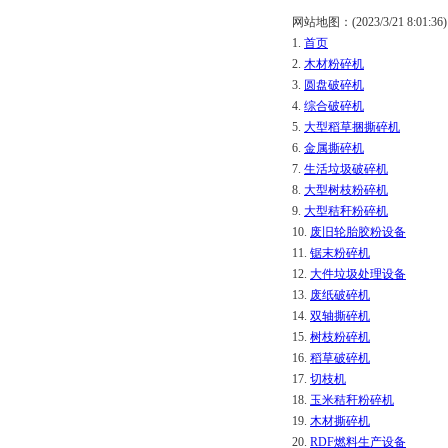
网站地图：(2023/3/21 8:01:36)
1.
首页
2.
木材粉碎机
3.
圆盘破碎机
4.
综合破碎机
5.
大型稻草捆撕碎机
6.
金属撕碎机
7.
生活垃圾破碎机
8.
大型树枝粉碎机
9.
大型秸秆粉碎机
10.
废旧轮胎胶粉设备
11.
锯末粉碎机
12.
大件垃圾处理设备
13.
废纸破碎机
14.
双轴撕碎机
15.
树枝粉碎机
16.
稻草破碎机
17.
切枝机
18.
玉米秸秆粉碎机
19.
木材撕碎机
20.
RDF燃料生产设备