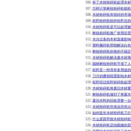
106.
有了木材粉碎机处理木材
107.
怎样计算树枝粉碎机能耗
108.
木材粉碎机有很好的市场
109.
秸秆粉碎机粉碎秸秆后的
110.
木材粉碎机是可以处理被
111.
树枝粉碎机推广使用后受
112.
水分过多的木材直接影响
113.
塑料撕碎机帮助解决白色
114.
树枝粉碎机价格的不稳定
115.
木材粉碎机解决废木材堆
116.
园林树枝粉碎机节省了人
117.
秸秆是一种具有多用途的
118.
刀片的磨损程度影响木材
119.
秸秆经过秸秆粉碎机处理
120.
木材粉碎机将废旧木材重
121.
树枝粉碎机做到了将废木
122.
废旧木料的回收需要一台
123.
木材粉碎机凭借这些优点
124.
如何延长木材粉碎机刀片
125.
什么原因导致木材粉碎机
126.
木材粉碎机启动困难的原