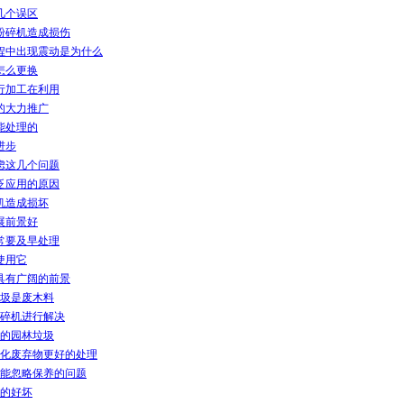
几个误区
粉碎机造成损伤
程中出现震动是为什么
怎么更换
行加工在利用
的大力推广
能处理的
进步
虑这几个问题
泛应用的原因
机造成损坏
展前景好
常要及早处理
使用它
具有广阔的前景
圾是废木料
碎机进行解决
的园林垃圾
化废弃物更好的处理
能忽略保养的问题
的好坏