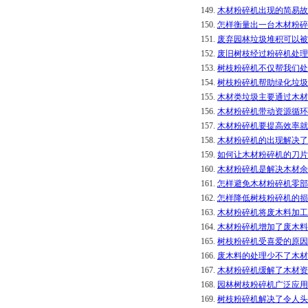
149.
木材粉碎机出现的简易故
150.
怎样衡量出一台木材粉碎
151.
废弃园林垃圾堆积可以被
152.
废旧树枝经过粉碎机处理
153.
树枝粉碎机不仅帮我们处
154.
树枝粉碎机帮助绿化垃圾
155.
木材类垃圾主要通过木材
156.
木材粉碎机带动资源循环
157.
木材粉碎机要提高效率就
158.
木材粉碎机的出现解决了
159.
如何让木材粉碎机的刀片
160.
木材粉碎机是解决木材余
161.
怎样避免木材粉碎机零部
162.
怎样降低树枝粉碎机的损
163.
木材粉碎机将废木料加工
164.
木材粉碎机增加了废木料
165.
树枝粉碎机受喜爱的原因
166.
废木料的处理少不了木材
167.
木材粉碎机缓解了木材资
168.
园林树枝粉碎机广泛应用
169.
树枝粉碎机解决了令人头