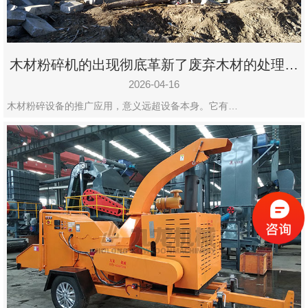
木材粉碎机的出现彻底革新了废弃木材的处理模
式
2026-04-16
木材粉碎设备的推广应用，意义远超设备本身。它有…