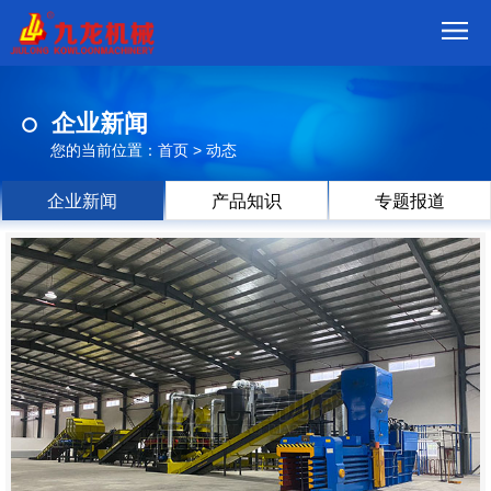
首
企业新闻
页
我
您的当前位置：
首页
>
动态
们
产
企业新闻
产品知识
专题报道
品
视
频
现
场
方
案
动
态
联
系
郑