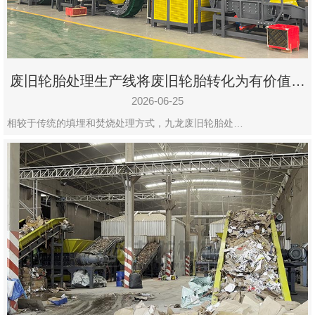
废旧轮胎处理生产线将废旧轮胎转化为有价值的
资源
2026-06-25
相较于传统的填埋和焚烧处理方式，九龙废旧轮胎处…