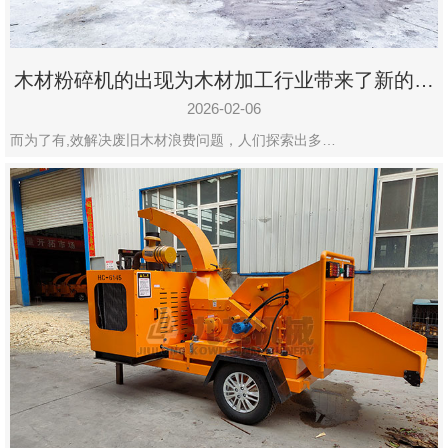
木材粉碎机的出现为木材加工行业带来了新的变
化
2026-02-06
而为了有,效解决废旧木材浪费问题，人们探索出多…