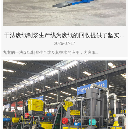
州
市
九
龙
干法废纸制浆生产线为废纸的回收提供了坚实的
机
保障
械
2026-07-17
设
九龙的干法废纸制浆生产线及其技术的应用，为废纸…
备
有
限
公
司
豫
ICP
备
19020390
号-1