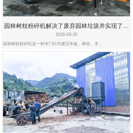
园林树枝粉碎机解决了废弃园林垃圾并实现了再
利用
2026-03-20
园林树枝粉碎机是一种专门针对废旧木板、树枝、木…