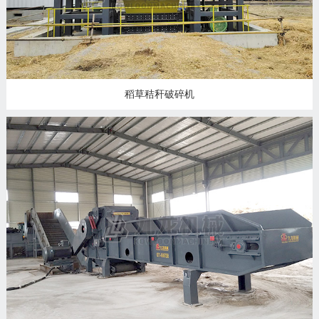
稻草秸秆破碎机