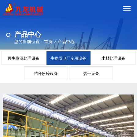
首
产品中心
页
我
您的当前位置：
首页
>
产品中心
们
产
再生资源处理设备
生物质电厂专用设备
木材处理设备
品
视
秸秆粉碎设备
烘干设备
频
现
场
方
案
动
态
联
系
郑