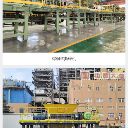
州
市
九
龙
机
械
设
备
棕榈丝撕碎机
有
限
公
司
豫
ICP
备
19020390
号-1