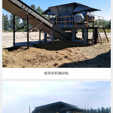
稻草秸秆撕碎机