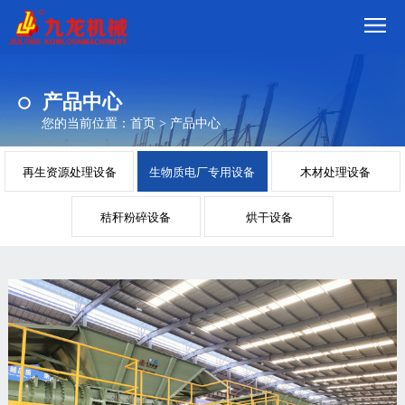
首
产品中心
页
我
您的当前位置：
首页
>
产品中心
们
产
再生资源处理设备
生物质电厂专用设备
木材处理设备
品
视
秸秆粉碎设备
烘干设备
频
现
场
方
案
动
态
联
系
郑