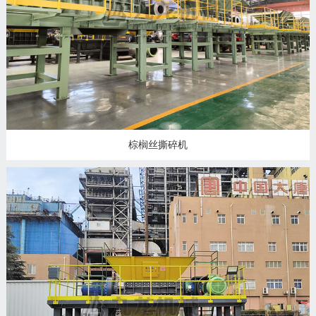
州
市
九
龙
机
械
设
备
棕榈丝撕碎机
有
限
公
司
豫
ICP
备
19020390
号-1