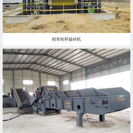
稻草秸秆破碎机