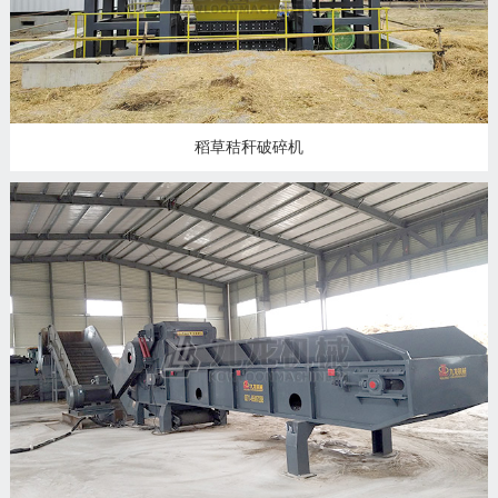
稻草秸秆破碎机