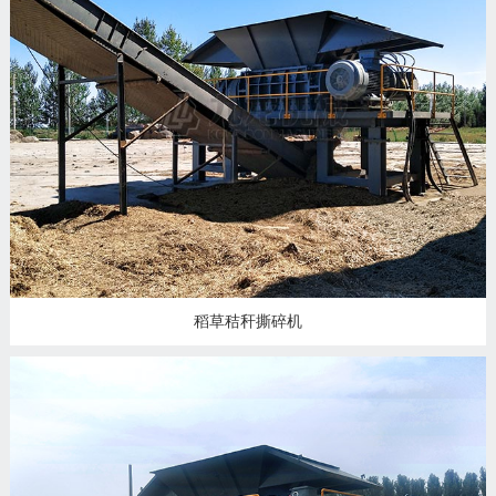
稻草秸秆撕碎机