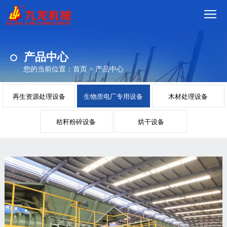
首
产品中心
页
我
您的当前位置：
首页
>
产品中心
们
产
再生资源处理设备
生物质电厂专用设备
木材处理设备
品
视
秸秆粉碎设备
烘干设备
频
现
场
方
案
动
态
联
系
郑