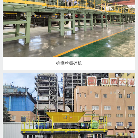
州
市
九
龙
机
械
设
备
棕榈丝撕碎机
有
限
公
司
豫
ICP
备
19020390
号-1