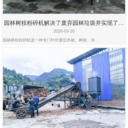
园林树枝粉碎机解决了废弃园林垃圾并实现了再
利用
2026-03-20
园林树枝粉碎机是一种专门针对废旧木板、树枝、木…