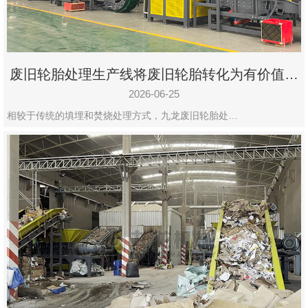
废旧轮胎处理生产线将废旧轮胎转化为有价值的
资源
2026-06-25
相较于传统的填埋和焚烧处理方式，九龙废旧轮胎处…