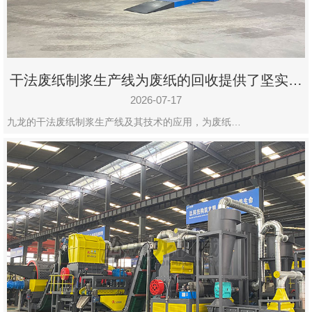
干法废纸制浆生产线为废纸的回收提供了坚实的
保障
2026-07-17
九龙的干法废纸制浆生产线及其技术的应用，为废纸…