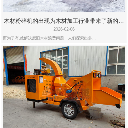
木材粉碎机的出现为木材加工行业带来了新的变
化
2026-02-06
而为了有,效解决废旧木材浪费问题，人们探索出多…