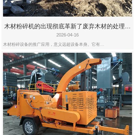
木材粉碎机的出现彻底革新了废弃木材的处理模
式
2026-04-16
木材粉碎设备的推广应用，意义远超设备本身。它有…