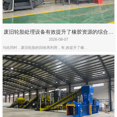
州
市
九
龙
废旧轮胎处理设备有效提升了橡胶资源的综合利
机
用率
械
2026-08-07
设
与此同时，废旧轮胎的回收再利用，有,效提升了橡…
备
有
限
公
司
豫
ICP
备
19020390
号-1