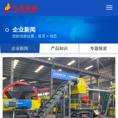
首
企业新闻
页
我
您的当前位置：
首页
>
动态
们
产
企业新闻
产品知识
专题报道
品
视
频
现
场
方
案
动
态
联
系
郑