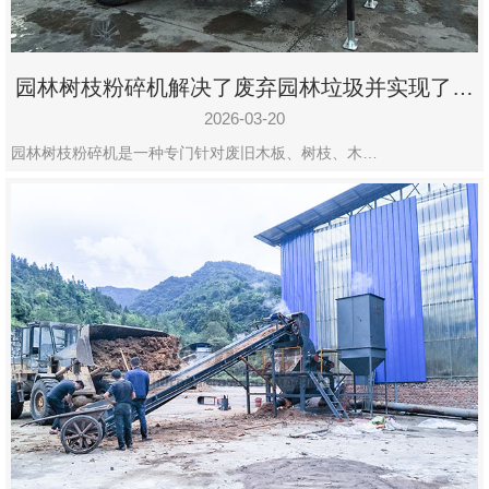
园林树枝粉碎机解决了废弃园林垃圾并实现了再
利用
2026-03-20
园林树枝粉碎机是一种专门针对废旧木板、树枝、木…