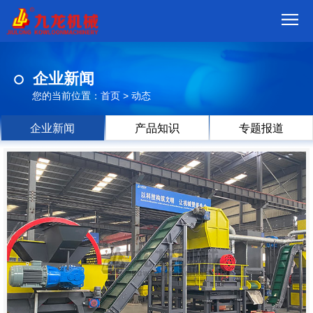
首
企业新闻
页
我
您的当前位置：
首页
>
动态
们
产
企业新闻
产品知识
专题报道
品
视
频
现
场
方
案
动
态
联
系
郑