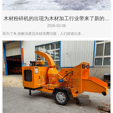
木材粉碎机的出现为木材加工行业带来了新的变
化
2026-02-06
而为了有,效解决废旧木材浪费问题，人们探索出多…