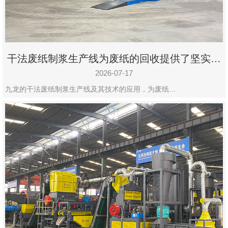
干法废纸制浆生产线为废纸的回收提供了坚实的
保障
2026-07-17
九龙的干法废纸制浆生产线及其技术的应用，为废纸…