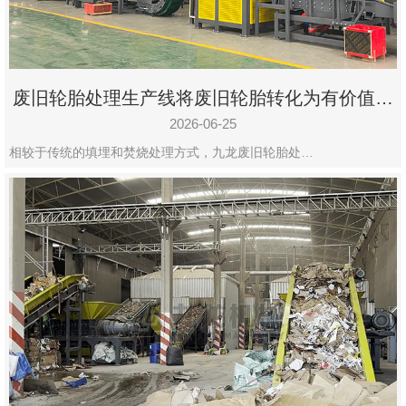
废旧轮胎处理生产线将废旧轮胎转化为有价值的
资源
2026-06-25
相较于传统的填埋和焚烧处理方式，九龙废旧轮胎处…