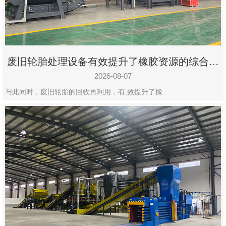
州
市
九
龙
废旧轮胎处理设备有效提升了橡胶资源的综合利
机
用率
械
2026-08-07
设
与此同时，废旧轮胎的回收再利用，有,效提升了橡…
备
有
限
公
司
豫
ICP
备
19020390
号-1