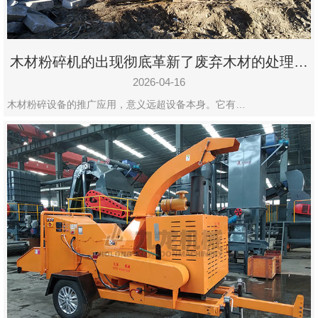
木材粉碎机的出现彻底革新了废弃木材的处理模
式
2026-04-16
木材粉碎设备的推广应用，意义远超设备本身。它有…