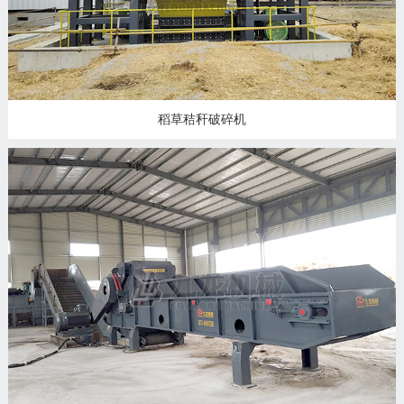
稻草秸秆破碎机