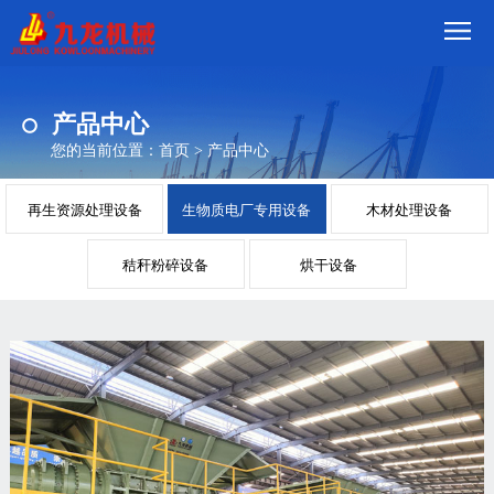
首
产品中心
页
我
您的当前位置：
首页
>
产品中心
们
产
再生资源处理设备
生物质电厂专用设备
木材处理设备
品
视
秸秆粉碎设备
烘干设备
频
现
场
方
案
动
态
联
系
郑