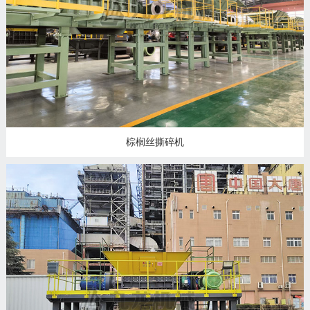
州
市
九
龙
机
械
设
备
棕榈丝撕碎机
有
限
公
司
豫
ICP
备
19020390
号-1