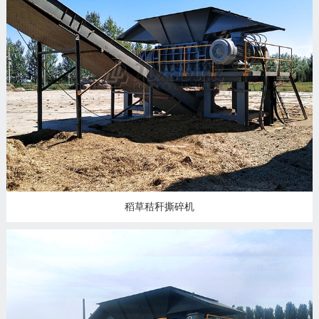
稻草秸秆撕碎机