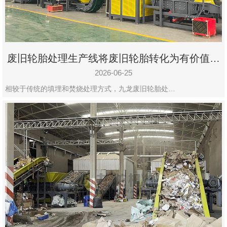
废旧轮胎处理生产线将废旧轮胎转化为有价值的
资源
2026-06-25
相较于传统的填埋和焚烧处理方式，九龙废旧轮胎处…