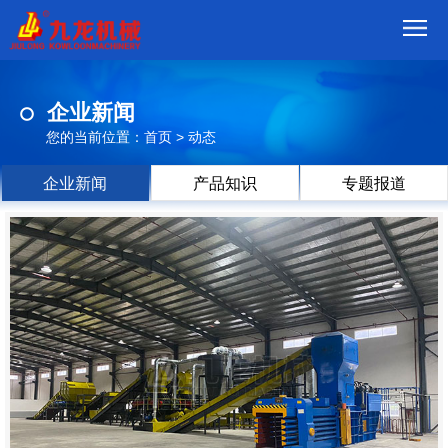
首
企业新闻
页
我
您的当前位置：
首页
>
动态
们
产
企业新闻
产品知识
专题报道
品
视
频
现
场
方
案
动
态
联
系
郑