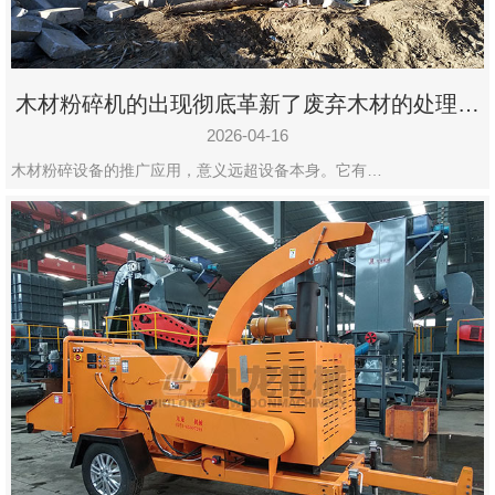
木材粉碎机的出现彻底革新了废弃木材的处理模
式
2026-04-16
木材粉碎设备的推广应用，意义远超设备本身。它有…