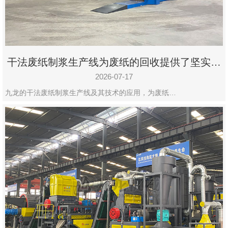
州
市
九
龙
干法废纸制浆生产线为废纸的回收提供了坚实的
机
保障
械
2026-07-17
设
九龙的干法废纸制浆生产线及其技术的应用，为废纸…
备
有
限
公
司
豫
ICP
备
19020390
号-1