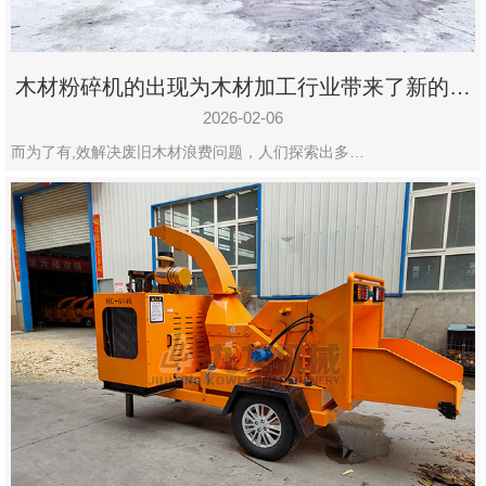
木材粉碎机的出现为木材加工行业带来了新的变
化
2026-02-06
而为了有,效解决废旧木材浪费问题，人们探索出多…