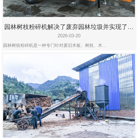
园林树枝粉碎机解决了废弃园林垃圾并实现了再
利用
2026-03-20
园林树枝粉碎机是一种专门针对废旧木板、树枝、木…