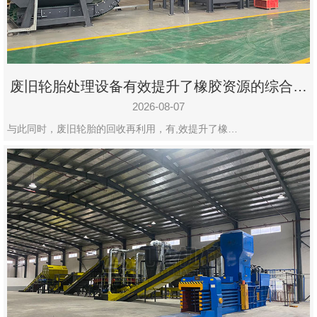
州
市
九
龙
废旧轮胎处理设备有效提升了橡胶资源的综合利
机
用率
械
2026-08-07
设
与此同时，废旧轮胎的回收再利用，有,效提升了橡…
备
有
限
公
司
豫
ICP
备
19020390
号-1