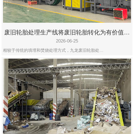
废旧轮胎处理生产线将废旧轮胎转化为有价值的
资源
2026-06-25
相较于传统的填埋和焚烧处理方式，九龙废旧轮胎处…