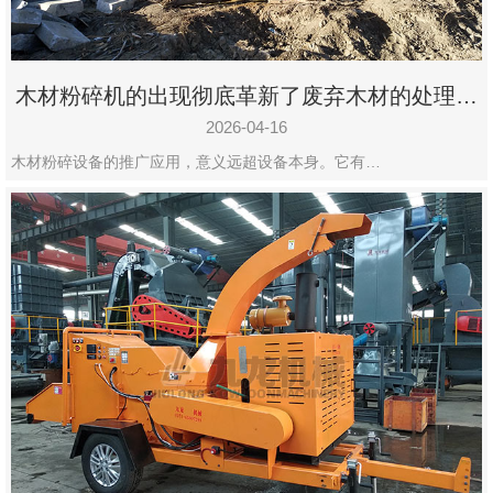
木材粉碎机的出现彻底革新了废弃木材的处理模
式
2026-04-16
木材粉碎设备的推广应用，意义远超设备本身。它有…