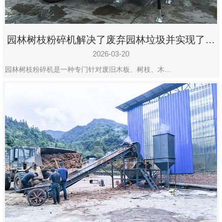
园林树枝粉碎机解决了废弃园林垃圾并实现了再
利用
2026-03-20
园林树枝粉碎机是一种专门针对废旧木板、树枝、木…