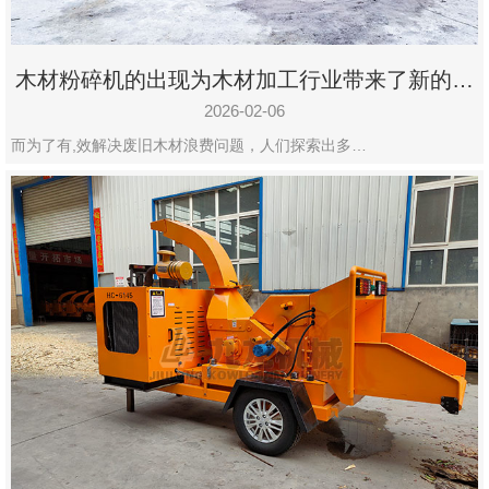
木材粉碎机的出现为木材加工行业带来了新的变
化
2026-02-06
而为了有,效解决废旧木材浪费问题，人们探索出多…