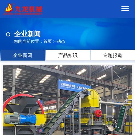
首
企业新闻
页
我
您的当前位置：
首页
>
动态
们
产
企业新闻
产品知识
专题报道
品
视
频
现
场
方
案
动
态
联
系
郑