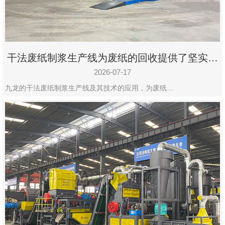
干法废纸制浆生产线为废纸的回收提供了坚实的
保障
2026-07-17
九龙的干法废纸制浆生产线及其技术的应用，为废纸…