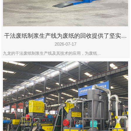
州
市
九
龙
干法废纸制浆生产线为废纸的回收提供了坚实的
机
保障
械
2026-07-17
设
九龙的干法废纸制浆生产线及其技术的应用，为废纸…
备
有
限
公
司
豫
ICP
备
19020390
号-1