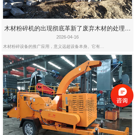
木材粉碎机的出现彻底革新了废弃木材的处理模
式
2026-04-16
木材粉碎设备的推广应用，意义远超设备本身。它有…