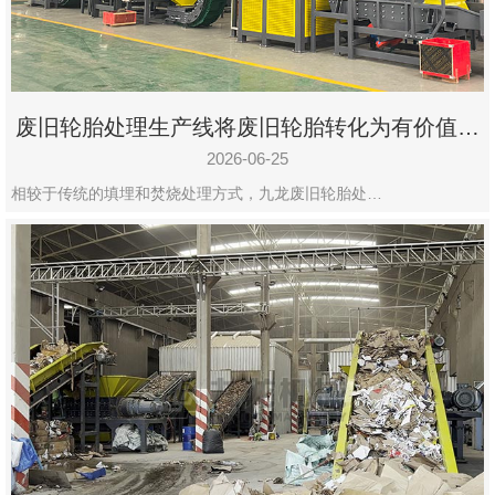
废旧轮胎处理生产线将废旧轮胎转化为有价值的
资源
2026-06-25
相较于传统的填埋和焚烧处理方式，九龙废旧轮胎处…