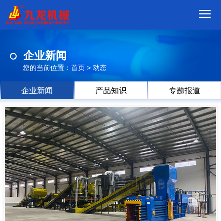
首
企业新闻
页
我
您的当前位置：
首页
>
动态
们
产
企业新闻
产品知识
专题报道
品
视
频
现
场
方
案
动
态
联
系
郑