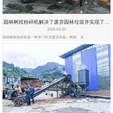
园林树枝粉碎机解决了废弃园林垃圾并实现了再
利用
2026-03-20
园林树枝粉碎机是一种专门针对废旧木板、树枝、木…