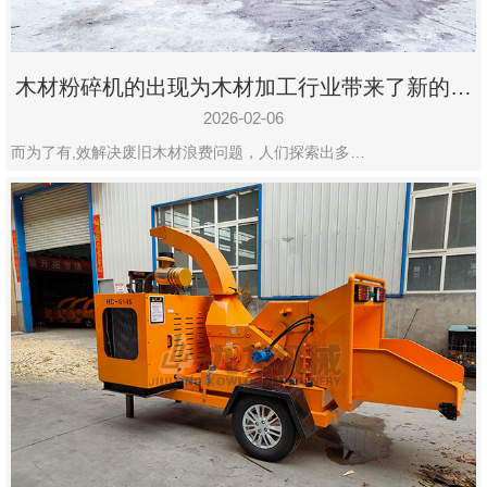
木材粉碎机的出现为木材加工行业带来了新的变
化
2026-02-06
而为了有,效解决废旧木材浪费问题，人们探索出多…