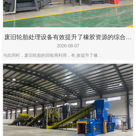
州
市
九
龙
废旧轮胎处理设备有效提升了橡胶资源的综合利
机
用率
械
2026-08-07
设
与此同时，废旧轮胎的回收再利用，有,效提升了橡…
备
有
限
公
司
豫
ICP
备
19020390
号-1