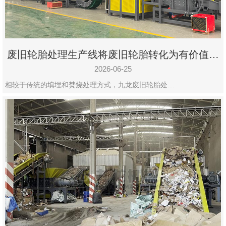
废旧轮胎处理生产线将废旧轮胎转化为有价值的
资源
2026-06-25
相较于传统的填埋和焚烧处理方式，九龙废旧轮胎处…