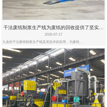
干法废纸制浆生产线为废纸的回收提供了坚实的
保障
2026-07-17
九龙的干法废纸制浆生产线及其技术的应用，为废纸…