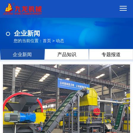
首
企业新闻
页
我
您的当前位置：
首页
>
动态
们
产
企业新闻
产品知识
专题报道
品
视
频
现
场
方
案
动
态
联
系
郑