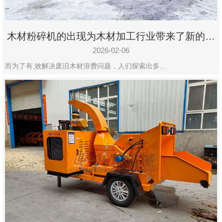
木材粉碎机的出现为木材加工行业带来了新的变
化
2026-02-06
而为了有,效解决废旧木材浪费问题，人们探索出多…