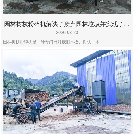
园林树枝粉碎机解决了废弃园林垃圾并实现了再
利用
2026-03-20
园林树枝粉碎机是一种专门针对废旧木板、树枝、木…