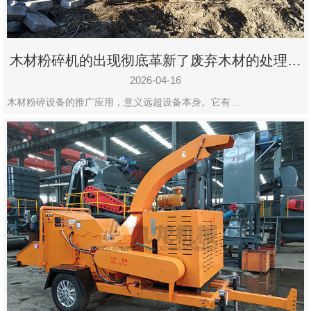
木材粉碎机的出现彻底革新了废弃木材的处理模
式
2026-04-16
木材粉碎设备的推广应用，意义远超设备本身。它有…