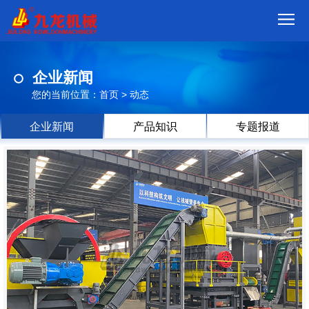
首
企业新闻
页
我
您的当前位置：
首页
>
动态
们
产
企业新闻
产品知识
专题报道
品
视
频
现
场
方
案
动
态
联
系
郑