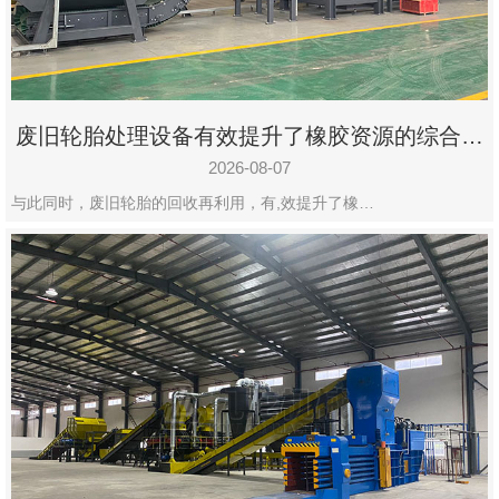
州
市
九
龙
废旧轮胎处理设备有效提升了橡胶资源的综合利
机
用率
械
2026-08-07
设
与此同时，废旧轮胎的回收再利用，有,效提升了橡…
备
有
限
公
司
豫
ICP
备
19020390
号-1