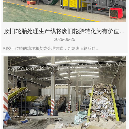
废旧轮胎处理生产线将废旧轮胎转化为有价值的
资源
2026-06-25
相较于传统的填埋和焚烧处理方式，九龙废旧轮胎处…