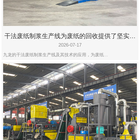
干法废纸制浆生产线为废纸的回收提供了坚实的
保障
2026-07-17
九龙的干法废纸制浆生产线及其技术的应用，为废纸…