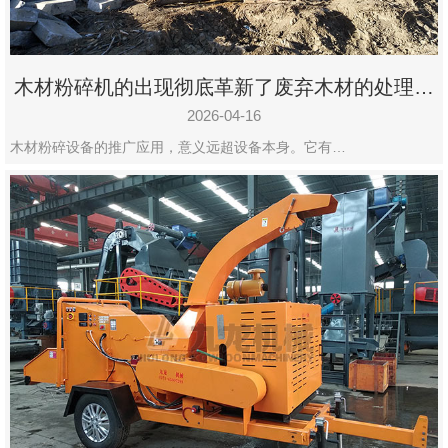
木材粉碎机的出现彻底革新了废弃木材的处理模
式
2026-04-16
木材粉碎设备的推广应用，意义远超设备本身。它有…