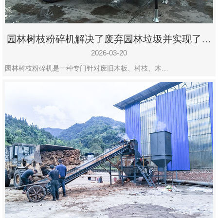
园林树枝粉碎机解决了废弃园林垃圾并实现了再
利用
2026-03-20
园林树枝粉碎机是一种专门针对废旧木板、树枝、木…