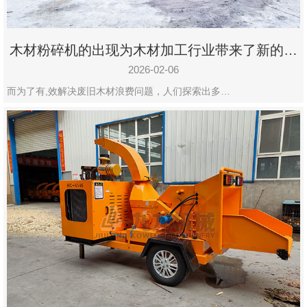
木材粉碎机的出现为木材加工行业带来了新的变
化
2026-02-06
而为了有,效解决废旧木材浪费问题，人们探索出多…