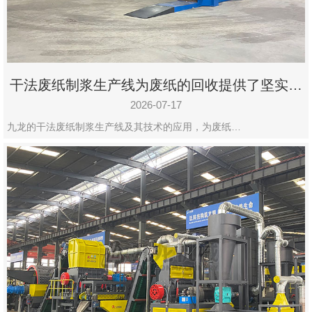
州
市
九
龙
干法废纸制浆生产线为废纸的回收提供了坚实的
机
保障
械
2026-07-17
设
九龙的干法废纸制浆生产线及其技术的应用，为废纸…
备
有
限
公
司
豫
ICP
备
19020390
号-1