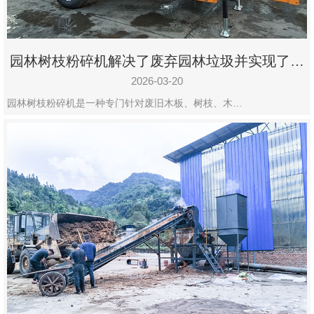
园林树枝粉碎机解决了废弃园林垃圾并实现了再
利用
2026-03-20
园林树枝粉碎机是一种专门针对废旧木板、树枝、木…