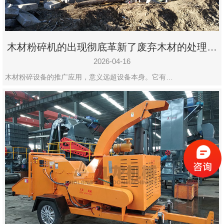
木材粉碎机的出现彻底革新了废弃木材的处理模
式
2026-04-16
木材粉碎设备的推广应用，意义远超设备本身。它有…