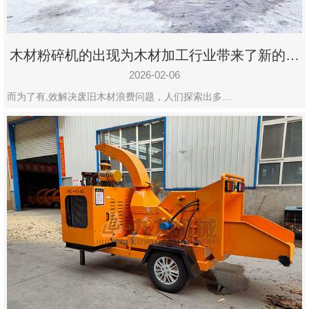
木材粉碎机的出现为木材加工行业带来了新的变
化
2026-02-06
而为了有,效解决废旧木材浪费问题，人们探索出多…