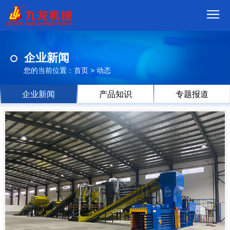
首
企业新闻
页
我
您的当前位置：
首页
>
动态
们
产
企业新闻
产品知识
专题报道
品
视
频
现
场
方
案
动
态
联
系
郑