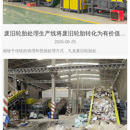
废旧轮胎处理生产线将废旧轮胎转化为有价值的
资源
2026-06-25
相较于传统的填埋和焚烧处理方式，九龙废旧轮胎处…