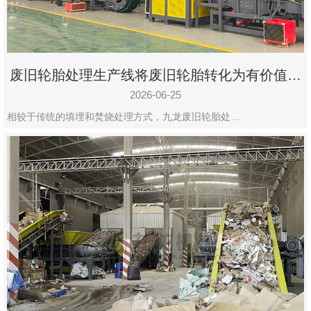
废旧轮胎处理生产线将废旧轮胎转化为有价值的
资源
2026-06-25
相较于传统的填埋和焚烧处理方式，九龙废旧轮胎处…