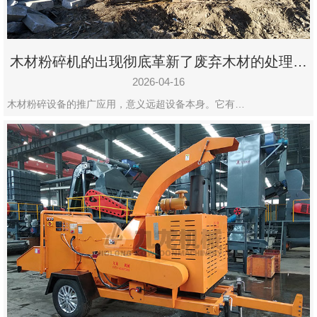
木材粉碎机的出现彻底革新了废弃木材的处理模
式
2026-04-16
木材粉碎设备的推广应用，意义远超设备本身。它有…