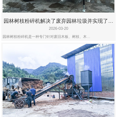
园林树枝粉碎机解决了废弃园林垃圾并实现了再
利用
2026-03-20
园林树枝粉碎机是一种专门针对废旧木板、树枝、木…