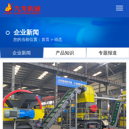
首
企业新闻
页
我
您的当前位置：
首页
>
动态
们
产
企业新闻
产品知识
专题报道
品
视
频
现
场
方
案
动
态
联
系
郑