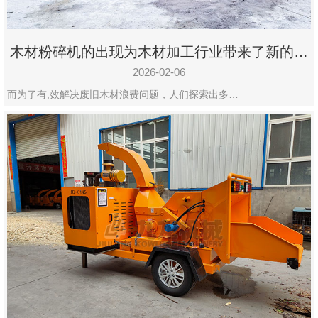
木材粉碎机的出现为木材加工行业带来了新的变
化
2026-02-06
而为了有,效解决废旧木材浪费问题，人们探索出多…