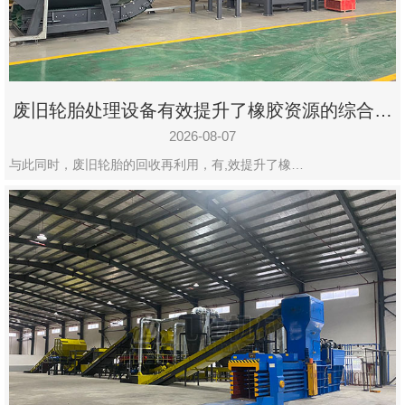
州
市
九
龙
废旧轮胎处理设备有效提升了橡胶资源的综合利
机
用率
械
2026-08-07
设
与此同时，废旧轮胎的回收再利用，有,效提升了橡…
备
有
限
公
司
豫
ICP
备
19020390
号-1