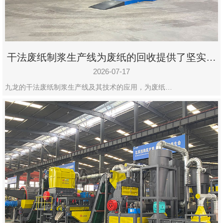
干法废纸制浆生产线为废纸的回收提供了坚实的
保障
2026-07-17
九龙的干法废纸制浆生产线及其技术的应用，为废纸…