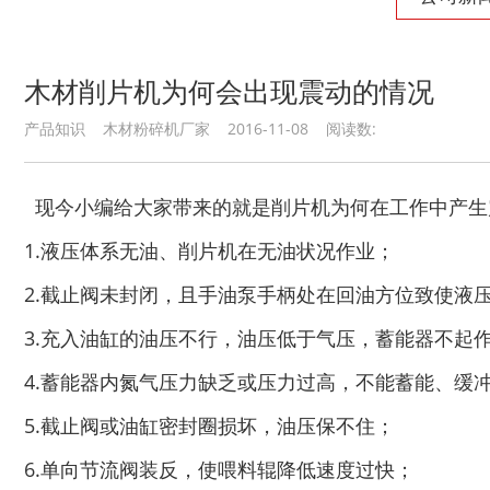
生物质综合破碎机...
轮胎粉碎机
木材削片机为何会出现震动的情况
产品知识 木材粉碎机厂家 2016-11-08 阅读数:
现今小编给大家带来的就是削片机为何在工作中产生
陈腐垃圾处理设备...
建筑垃圾处理设备...
1.液压体系无油、削片机在无油状况作业；
2.截止阀未封闭，且手油泵手柄处在回油方位致使液
3.充入油缸的油压不行，油压低于气压，蓄能器不起
4.蓄能器内氮气压力缺乏或压力过高，不能蓄能、缓
秸秆沼气处理设备...
废旧汽车破碎机
5.截止阀或油缸密封圈损坏，油压保不住；
6.单向节流阀装反，使喂料辊降低速度过快；