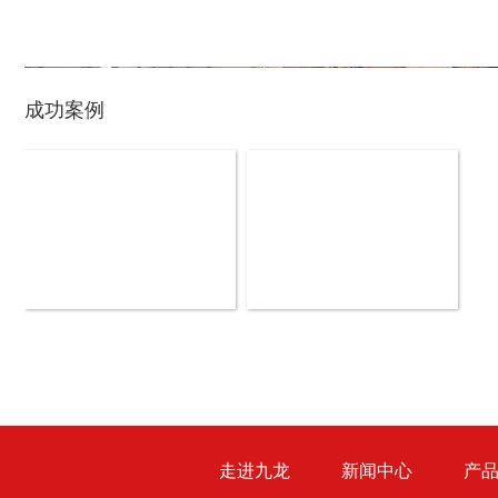
成功案例
盘式削片机
全自动削片机
木材切片机
大型木材粉碎机
走进九龙
新闻中心
产