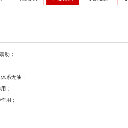
废钢破碎机
模板破碎机
震动；
金属压块破碎机
塑料粉碎机
压体系无油；
作用；
冲作用；
摩托车破碎机
自行车破碎机