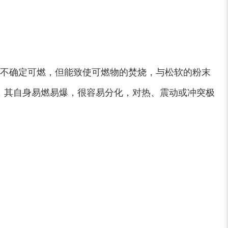
木屑粉碎机
水滴式粉碎机
不确定可燃，但能致使可燃物的焚烧，与松软的粉末
，其自身易燃易爆，很容易分化，对热、震动或冲突极
锯末烘干机
秸秆烘干机
树皮烘干机
除尘器