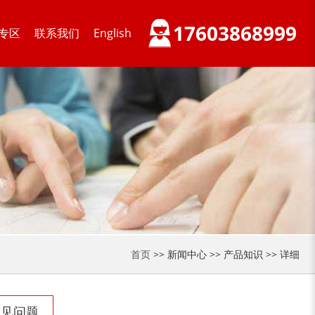
锯末粉碎机
大件垃圾处理设备...
17603868999
专区
联系我们
English
切枝机
玉米秸秆粉碎机
木材削片机
金属破碎机
首页
>> 新闻中心 >> 产品知识 >> 详细
常见问题