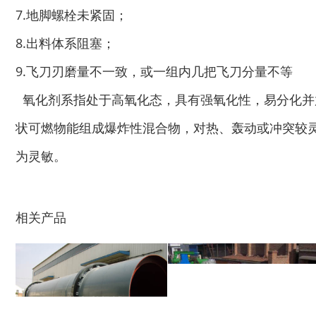
7.地脚螺栓未紧固；
8.出料体系阻塞；
9.飞刀刃磨量不一致，或一组内几把飞刀分量不等
秸秆青贮粉碎机
油漆桶破碎机
氧化剂系指处于高氧化态，具有强氧化性，易分化并
状可燃物能组成爆炸性混合物，对热、轰动或冲突较
为灵敏。
鼓式削片机
稻草粉碎机
相关产品
玉米芯烘干机
牧草烘干机