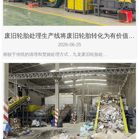
废旧轮胎处理生产线将废旧轮胎转化为有价值的
资源
2026-06-25
相较于传统的填埋和焚烧处理方式，九龙废旧轮胎处…