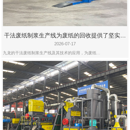
州
市
九
龙
干法废纸制浆生产线为废纸的回收提供了坚实的
机
保障
械
2026-07-17
设
九龙的干法废纸制浆生产线及其技术的应用，为废纸…
备
有
限
公
司
豫
ICP
备
19020390
号-1