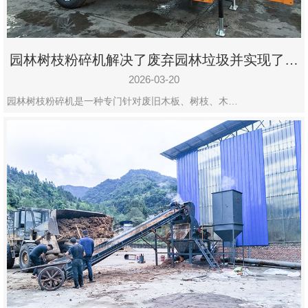
园林树枝粉碎机解决了废弃园林垃圾并实现了再
利用
2026-03-20
园林树枝粉碎机是一种专门针对废旧木板、树枝、木…