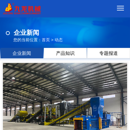
首
企业新闻
页
我
您的当前位置：
首页
>
动态
们
产
企业新闻
产品知识
专题报道
品
视
频
现
场
方
案
动
态
联
系
郑