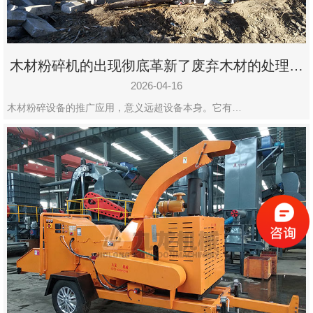
木材粉碎机的出现彻底革新了废弃木材的处理模
式
2026-04-16
木材粉碎设备的推广应用，意义远超设备本身。它有…