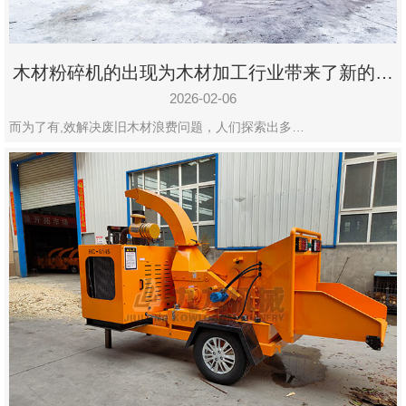
木材粉碎机的出现为木材加工行业带来了新的变
化
2026-02-06
而为了有,效解决废旧木材浪费问题，人们探索出多…