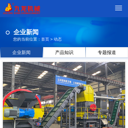
首
企业新闻
页
我
您的当前位置：
首页
>
动态
们
产
企业新闻
产品知识
专题报道
品
视
频
现
场
方
案
动
态
联
系
郑