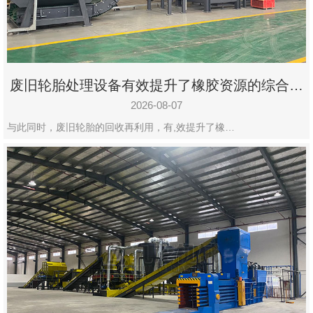
州
市
九
龙
废旧轮胎处理设备有效提升了橡胶资源的综合利
机
用率
械
2026-08-07
设
与此同时，废旧轮胎的回收再利用，有,效提升了橡…
备
有
限
公
司
豫
ICP
备
19020390
号-1