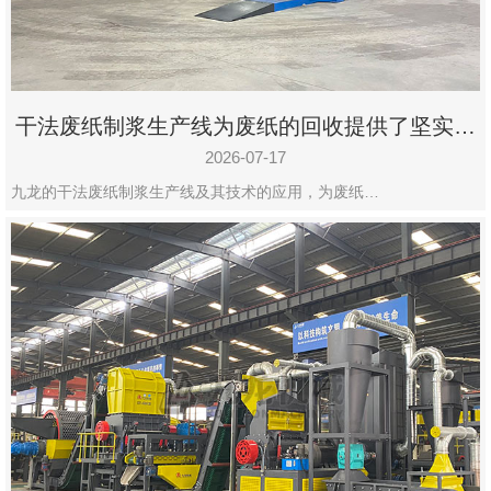
干法废纸制浆生产线为废纸的回收提供了坚实的
保障
2026-07-17
九龙的干法废纸制浆生产线及其技术的应用，为废纸…