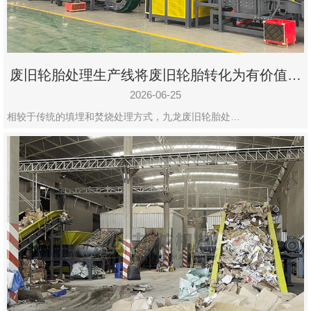
废旧轮胎处理生产线将废旧轮胎转化为有价值的
资源
2026-06-25
相较于传统的填埋和焚烧处理方式，九龙废旧轮胎处…