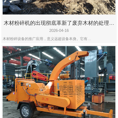
木材粉碎机的出现彻底革新了废弃木材的处理模
式
2026-04-16
木材粉碎设备的推广应用，意义远超设备本身。它有…