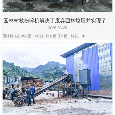
园林树枝粉碎机解决了废弃园林垃圾并实现了再
利用
2026-03-20
园林树枝粉碎机是一种专门针对废旧木板、树枝、木…