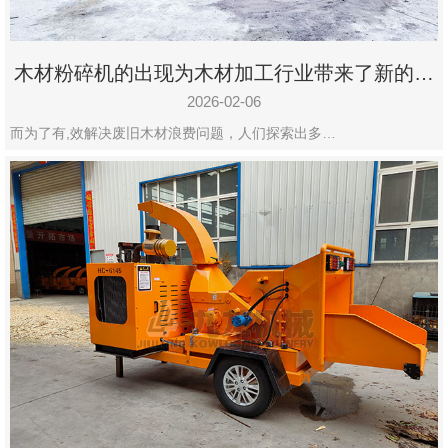
木材粉碎机的出现为木材加工行业带来了新的变
化
2026-02-06
而为了有,效解决废旧木材浪费问题，人们探索出多…