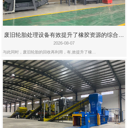
州
市
九
龙
废旧轮胎处理设备有效提升了橡胶资源的综合利
机
用率
械
2026-08-07
设
与此同时，废旧轮胎的回收再利用，有,效提升了橡…
备
有
限
公
司
豫
ICP
备
19020390
号-1