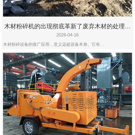
木材粉碎机的出现彻底革新了废弃木材的处理模
式
2026-04-16
木材粉碎设备的推广应用，意义远超设备本身。它有…