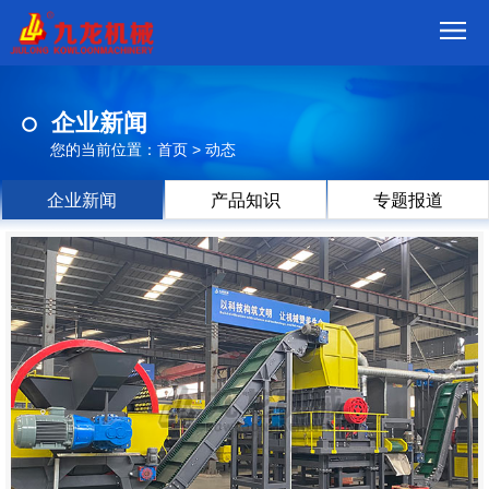
首
企业新闻
页
我
您的当前位置：
首页
>
动态
们
产
企业新闻
产品知识
专题报道
品
视
频
现
场
方
案
动
态
联
系
郑