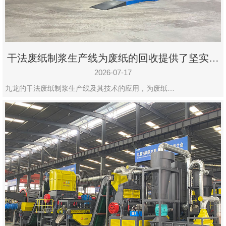
干法废纸制浆生产线为废纸的回收提供了坚实的
保障
2026-07-17
九龙的干法废纸制浆生产线及其技术的应用，为废纸…