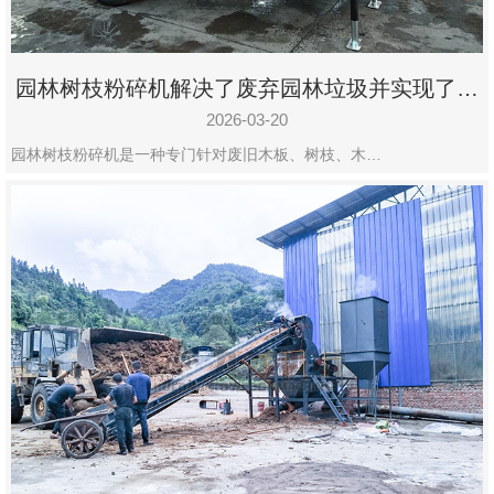
园林树枝粉碎机解决了废弃园林垃圾并实现了再
利用
2026-03-20
园林树枝粉碎机是一种专门针对废旧木板、树枝、木…