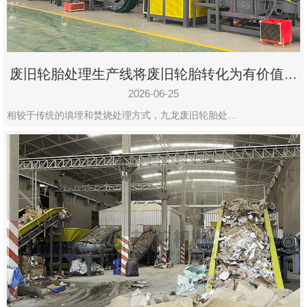
废旧轮胎处理生产线将废旧轮胎转化为有价值的
资源
2026-06-25
相较于传统的填埋和焚烧处理方式，九龙废旧轮胎处…