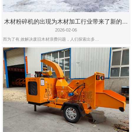
木材粉碎机的出现为木材加工行业带来了新的变
化
2026-02-06
而为了有,效解决废旧木材浪费问题，人们探索出多…