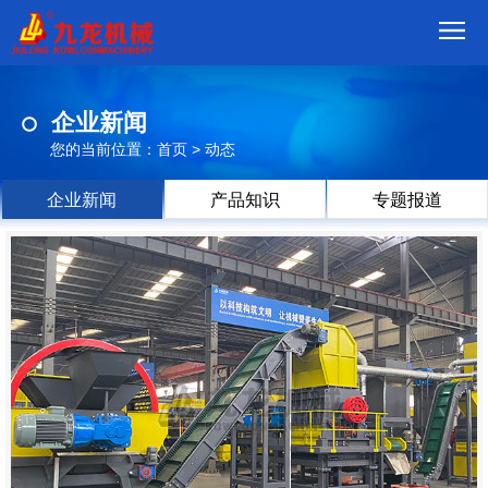
首
企业新闻
页
我
您的当前位置：
首页
>
动态
们
产
企业新闻
产品知识
专题报道
品
视
频
现
场
方
案
动
态
联
系
郑