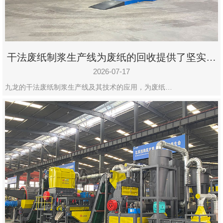
干法废纸制浆生产线为废纸的回收提供了坚实的
保障
2026-07-17
九龙的干法废纸制浆生产线及其技术的应用，为废纸…