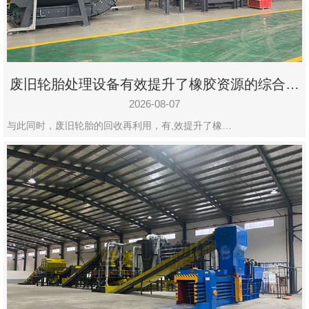
州
市
九
龙
废旧轮胎处理设备有效提升了橡胶资源的综合利
机
用率
械
2026-08-07
设
与此同时，废旧轮胎的回收再利用，有,效提升了橡…
备
有
限
公
司
豫
ICP
备
19020390
号-1