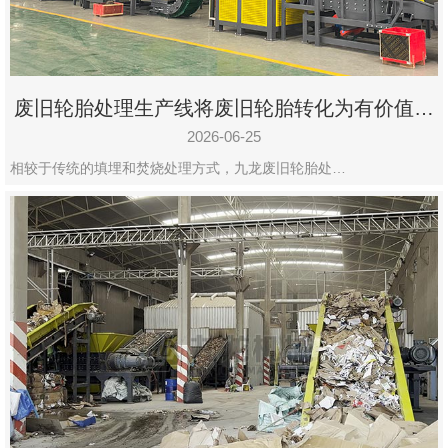
废旧轮胎处理生产线将废旧轮胎转化为有价值的
资源
2026-06-25
相较于传统的填埋和焚烧处理方式，九龙废旧轮胎处…