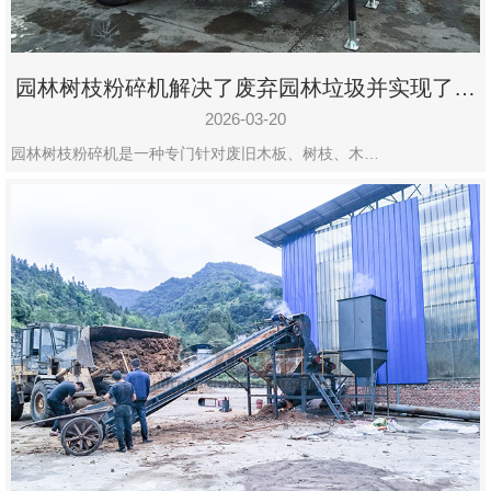
园林树枝粉碎机解决了废弃园林垃圾并实现了再
利用
2026-03-20
园林树枝粉碎机是一种专门针对废旧木板、树枝、木…