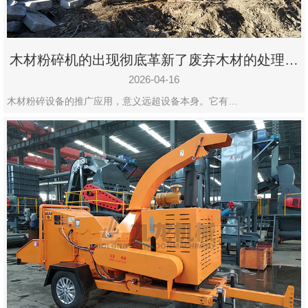
木材粉碎机的出现彻底革新了废弃木材的处理模
式
2026-04-16
木材粉碎设备的推广应用，意义远超设备本身。它有…