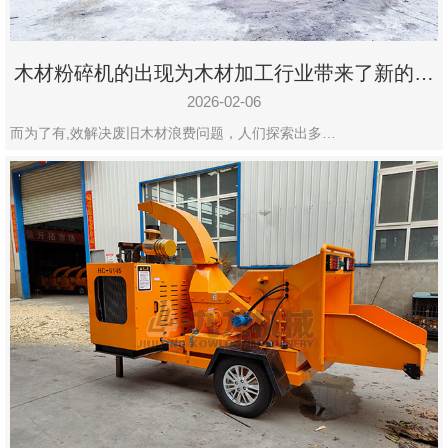
木材粉碎机的出现为木材加工行业带来了新的变
化
2026-02-06
而为了有,效解决废旧木材浪费问题，人们探索出多…