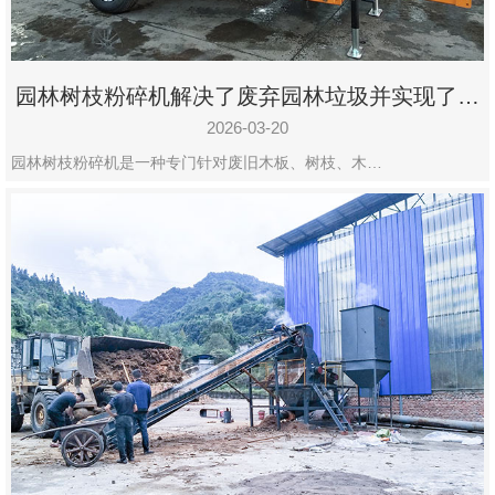
园林树枝粉碎机解决了废弃园林垃圾并实现了再
利用
2026-03-20
园林树枝粉碎机是一种专门针对废旧木板、树枝、木…