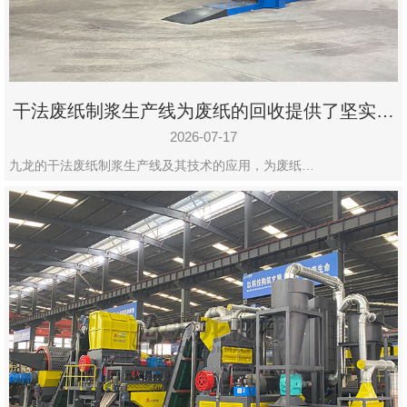
州
市
九
龙
干法废纸制浆生产线为废纸的回收提供了坚实的
机
保障
械
2026-07-17
设
九龙的干法废纸制浆生产线及其技术的应用，为废纸…
备
有
限
公
司
豫
ICP
备
19020390
号-1