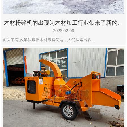
木材粉碎机的出现为木材加工行业带来了新的变
化
2026-02-06
而为了有,效解决废旧木材浪费问题，人们探索出多…