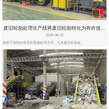
废旧轮胎处理生产线将废旧轮胎转化为有价值的
资源
2026-06-25
相较于传统的填埋和焚烧处理方式，九龙废旧轮胎处…