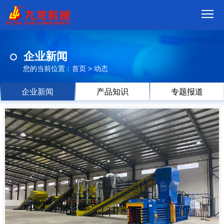
首
企业新闻
页
我
您的当前位置：
首页
>
动态
们
产
企业新闻
产品知识
专题报道
品
视
频
现
场
方
案
动
态
联
系
郑