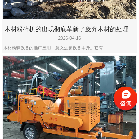
木材粉碎机的出现彻底革新了废弃木材的处理模
式
2026-04-16
木材粉碎设备的推广应用，意义远超设备本身。它有…