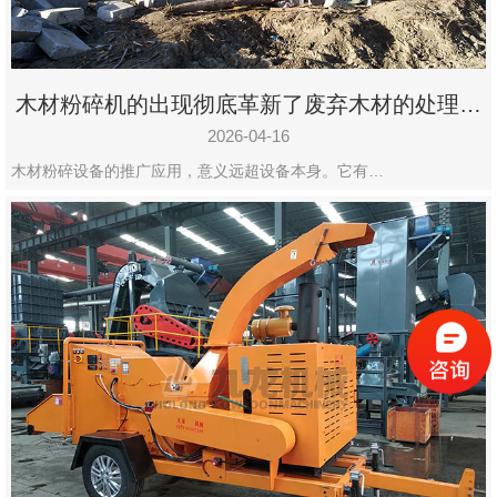
木材粉碎机的出现彻底革新了废弃木材的处理模
式
2026-04-16
木材粉碎设备的推广应用，意义远超设备本身。它有…