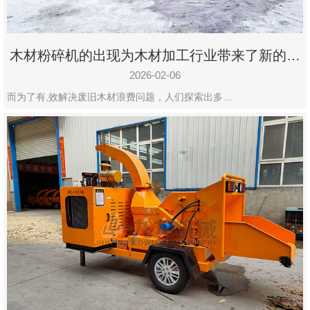
木材粉碎机的出现为木材加工行业带来了新的变
化
2026-02-06
而为了有,效解决废旧木材浪费问题，人们探索出多…