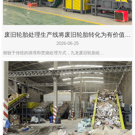
废旧轮胎处理生产线将废旧轮胎转化为有价值的
资源
2026-06-25
相较于传统的填埋和焚烧处理方式，九龙废旧轮胎处…