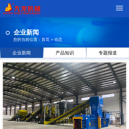
首
企业新闻
页
我
您的当前位置：
首页
>
动态
们
产
企业新闻
产品知识
专题报道
品
视
频
现
场
方
案
动
态
联
系
郑