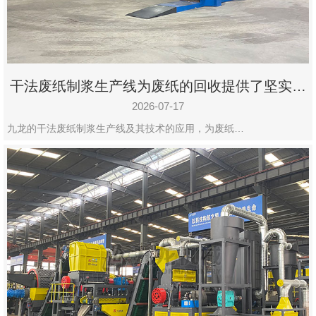
州
市
九
龙
干法废纸制浆生产线为废纸的回收提供了坚实的
机
保障
械
2026-07-17
设
九龙的干法废纸制浆生产线及其技术的应用，为废纸…
备
有
限
公
司
豫
ICP
备
19020390
号-1