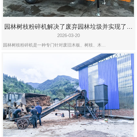
园林树枝粉碎机解决了废弃园林垃圾并实现了再
利用
2026-03-20
园林树枝粉碎机是一种专门针对废旧木板、树枝、木…