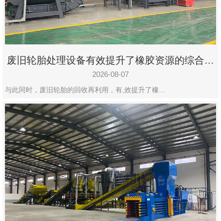
州
市
九
龙
废旧轮胎处理设备有效提升了橡胶资源的综合利
机
用率
械
2026-08-07
设
与此同时，废旧轮胎的回收再利用，有,效提升了橡…
备
有
限
公
司
豫
ICP
备
19020390
号-1