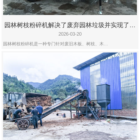
园林树枝粉碎机解决了废弃园林垃圾并实现了再
利用
2026-03-20
园林树枝粉碎机是一种专门针对废旧木板、树枝、木…