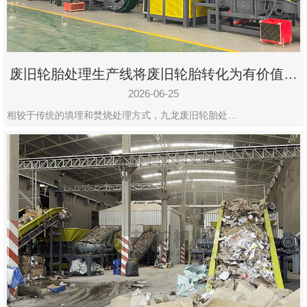
废旧轮胎处理生产线将废旧轮胎转化为有价值的
资源
2026-06-25
相较于传统的填埋和焚烧处理方式，九龙废旧轮胎处…