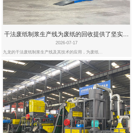
干法废纸制浆生产线为废纸的回收提供了坚实的
保障
2026-07-17
九龙的干法废纸制浆生产线及其技术的应用，为废纸…