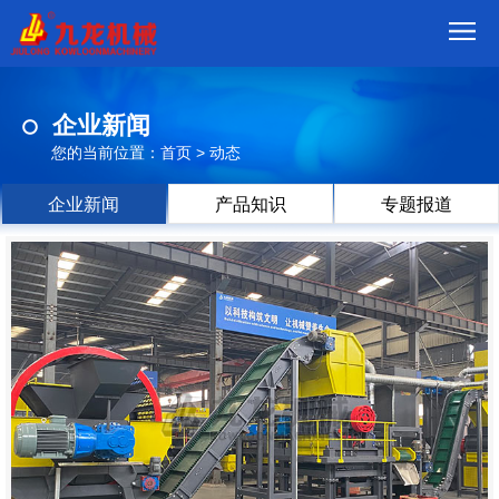
首
企业新闻
页
我
您的当前位置：
首页
>
动态
们
产
企业新闻
产品知识
专题报道
品
视
频
现
场
方
案
动
态
联
系
郑