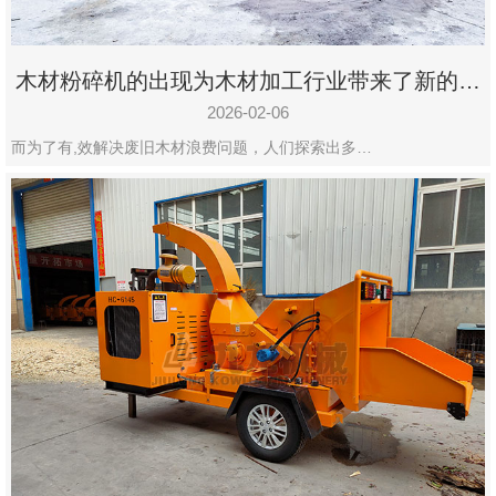
木材粉碎机的出现为木材加工行业带来了新的变
化
2026-02-06
而为了有,效解决废旧木材浪费问题，人们探索出多…