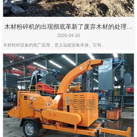
木材粉碎机的出现彻底革新了废弃木材的处理模
式
2026-04-16
木材粉碎设备的推广应用，意义远超设备本身。它有…