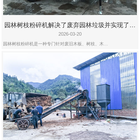
园林树枝粉碎机解决了废弃园林垃圾并实现了再
利用
2026-03-20
园林树枝粉碎机是一种专门针对废旧木板、树枝、木…