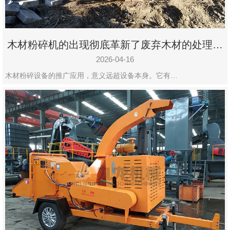
木材粉碎机的出现彻底革新了废弃木材的处理模
式
2026-04-16
木材粉碎设备的推广应用，意义远超设备本身。它有…