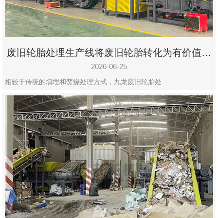
废旧轮胎处理生产线将废旧轮胎转化为有价值的
资源
2026-06-25
相较于传统的填埋和焚烧处理方式，九龙废旧轮胎处…