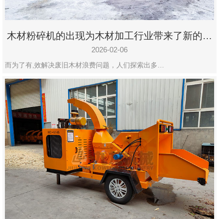
木材粉碎机的出现为木材加工行业带来了新的变
化
2026-02-06
而为了有,效解决废旧木材浪费问题，人们探索出多…