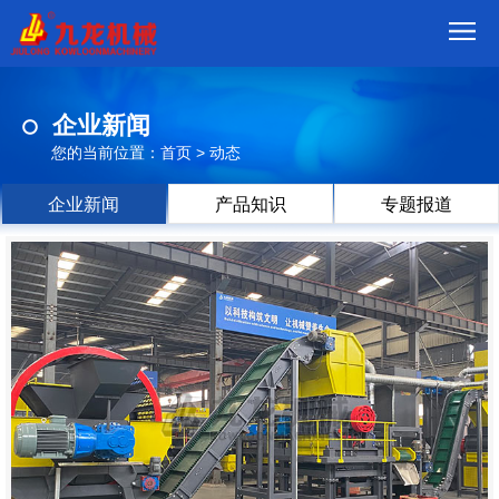
首
企业新闻
页
我
您的当前位置：
首页
>
动态
们
产
企业新闻
产品知识
专题报道
品
视
频
现
场
方
案
动
态
联
系
郑