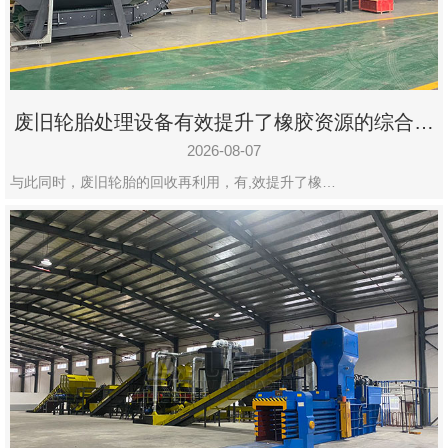
州
市
九
龙
废旧轮胎处理设备有效提升了橡胶资源的综合利
机
用率
械
2026-08-07
设
与此同时，废旧轮胎的回收再利用，有,效提升了橡…
备
有
限
公
司
豫
ICP
备
19020390
号-1