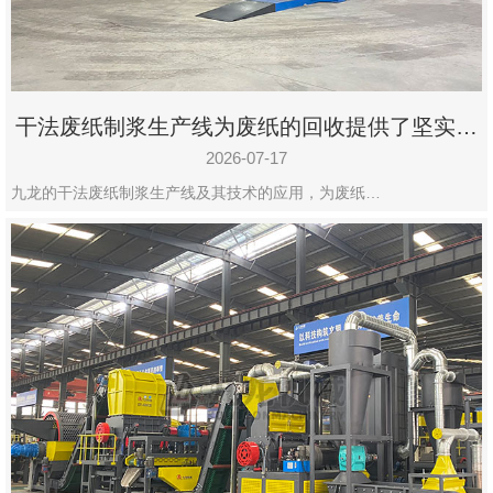
干法废纸制浆生产线为废纸的回收提供了坚实的
保障
2026-07-17
九龙的干法废纸制浆生产线及其技术的应用，为废纸…