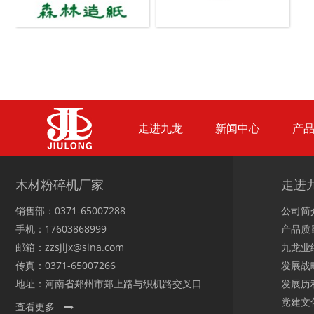
木材切片机
大型木材粉碎机
走进九龙
新闻中心
产
生活垃圾破碎机
大型树枝粉碎机
木材粉碎机厂家
走进
销售部：0371-65007288
公司简
手机：17603868999
产品质
邮箱：zzsjljx@sina.com
九龙业
传真：0371-65007266
发展战
地址：河南省郑州市郑上路与织机路交叉口
发展历
党建文
查看更多