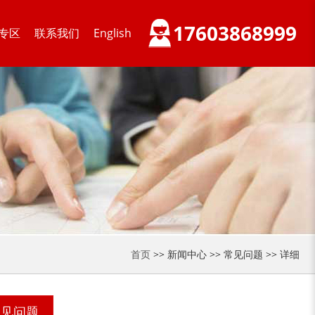
17603868999
专区
联系我们
English
木材削片机
金属破碎机
装修垃圾处理设备...
废家电破碎机
首页
>> 新闻中心 >> 常见问题 >> 详细
小型撕碎机
稻草秸秆撕碎机
常见问题