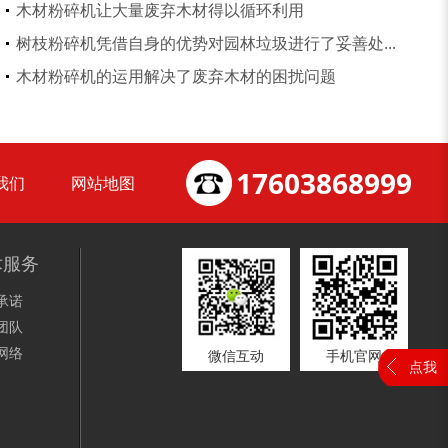
木材粉碎机让大量废弃木材得以循环利用
树枝粉碎机凭借自身的优势对园林垃圾进行了妥善处...
大型稻草捆撕碎机...
金属撕碎机
木材粉碎机的运用解决了废弃木材的困扰问题
17603868999
我们
网站地图
锯末粉碎机
大件垃圾处理设备...
术服务
承诺
团队
网络
微信互动
手机官网
点我