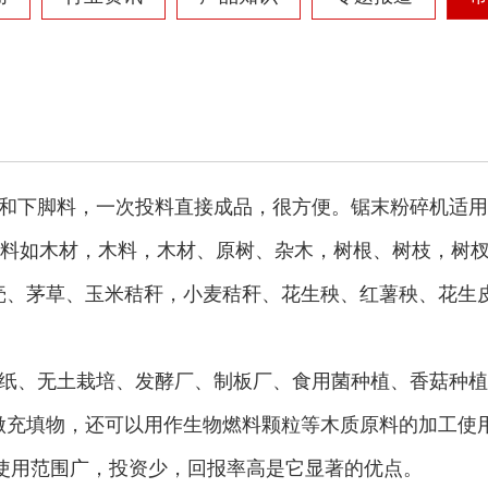
摩托车破碎机
自行车破碎机
和下脚料，一次投料直接成品，很方便。锯末粉碎机适用
原料如木材，木料，木材、原树、杂木，树根、树枝，树杈
壳、茅草、玉米秸秆，小麦秸秆、花生秧、红薯秧、花生
彩钢瓦破碎机
大型铡草机
纸、无土栽培、发酵厂、制板厂、食用菌种植、香菇种植
做充填物，还可以用作生物燃料颗粒等木质原料的加工使
使用范围广，投资少，回报率高是它显著的优点。