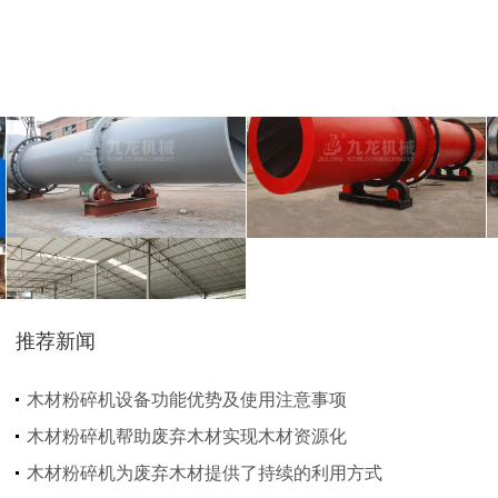
气流烘干机
转筒烘干机
猪粪烘干机
鸡粪烘干机
推荐新闻
生物质秸秆破碎机...
木材粉碎机设备功能优势及使用注意事项
木材粉碎机帮助废弃木材实现木材资源化
木材粉碎机为废弃木材提供了持续的利用方式