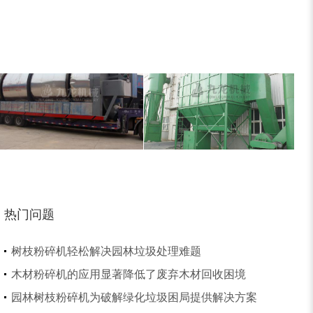
锯末烘干机
秸秆烘干机
树皮烘干机
除尘器
热门问题
树枝粉碎机轻松解决园林垃圾处理难题
木材粉碎机的应用显著降低了废弃木材回收困境
园林树枝粉碎机为破解绿化垃圾困局提供解决方案