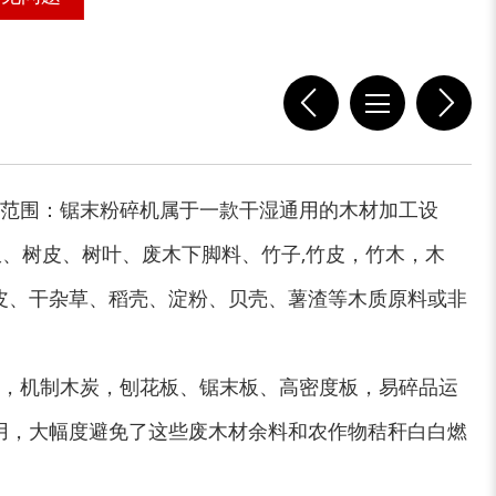
稻草揉丝机
易拉罐破碎机
范围：锯末粉碎机属于一款干湿通用的木材加工设
、树皮、树叶、废木下脚料、竹子,竹皮，竹木，木
皮、干杂草、稻壳、淀粉、贝壳、薯渣等木质原料或非
木屑粉碎机
水滴式粉碎机
，机制木炭，刨花板、锯末板、高密度板，易碎品运
用，大幅度避免了这些废木材余料和农作物秸秆白白燃