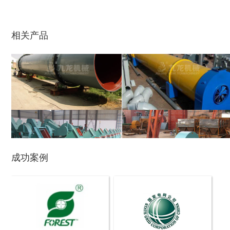
鼓式削片机
稻草粉碎机
相关产品
玉米芯烘干机
牧草烘干机
成功案例
盘式削片机
全自动削片机