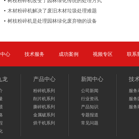
树枝粉碎机改变了园林绿化传统的处理方式
木材粉碎机解决了废旧木材垃圾处理难题
废钢破碎机
模板破碎机
树枝粉碎机是处理园林绿化废弃物的设备
品中心
技术服务
成功案例
视频专区
联系
金属压块破碎机
塑料粉碎机
九龙
产品中心
新闻中心
技
介
粉碎机系列
公司新闻
服务
量
削片机系列
行业资讯
服务
绩
撕碎机系列
产品知识
服务
略
金属破系列
专题报道
摩托车破碎机
自行车破碎机
程
烘干机系列
常见问题
化