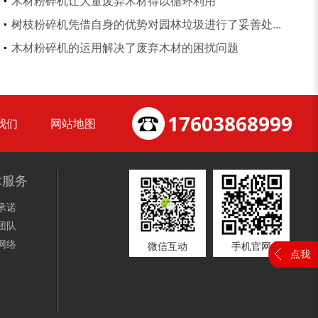
木材粉碎机让大量废弃木材得以循环利用
树枝粉碎机凭借自身的优势对园林垃圾进行了妥善处...
装修垃圾处理设备...
废家电破碎机
木材粉碎机的运用解决了废弃木材的困扰问题
17603868999
我们
网站地图
小型撕碎机
稻草秸秆撕碎机
术服务
承诺
团队
网络
微信互动
手机官网
点我
稻草揉丝机
易拉罐破碎机