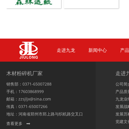
生物质综合破碎机...
轮胎粉碎机
走进九龙
新闻中心
产
陈腐垃圾处理设备...
建筑垃圾处理设备...
木材粉碎机厂家
走进
销售部：0371-65007288
公司简
手机：17603868999
产品质
邮箱：zzsjljx@sina.com
九龙业
传真：0371-65007266
发展战
秸秆沼气处理设备...
废旧汽车破碎机
地址：河南省郑州市郑上路与织机路交叉口
发展历
党建文
查看更多