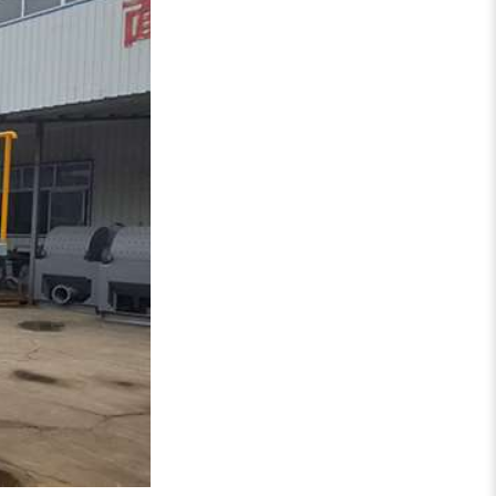
大型稻草捆撕碎机...
金属撕碎机