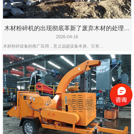
木材粉碎机的出现彻底革新了废弃木材的处理模
式
2026-04-16
木材粉碎设备的推广应用，意义远超设备本身。它有…