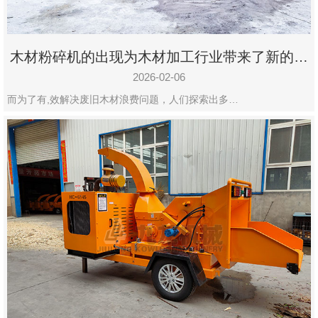
木材粉碎机的出现为木材加工行业带来了新的变
化
2026-02-06
而为了有,效解决废旧木材浪费问题，人们探索出多…