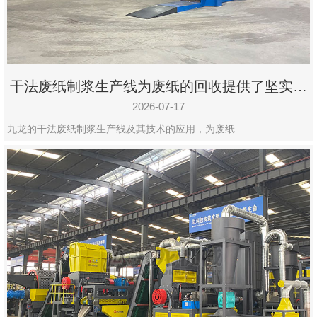
州
市
九
龙
干法废纸制浆生产线为废纸的回收提供了坚实的
机
保障
械
2026-07-17
设
九龙的干法废纸制浆生产线及其技术的应用，为废纸…
备
有
限
公
司
豫
ICP
备
19020390
号-1