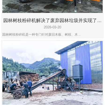
园林树枝粉碎机解决了废弃园林垃圾并实现了再
利用
2026-03-20
园林树枝粉碎机是一种专门针对废旧木板、树枝、木…