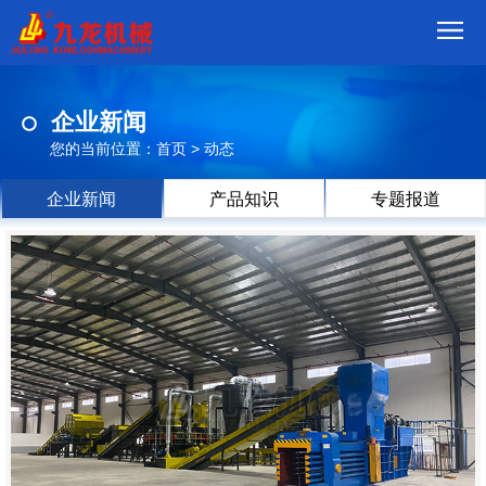
首
企业新闻
页
我
您的当前位置：
首页
>
动态
们
产
企业新闻
产品知识
专题报道
品
视
频
现
场
方
案
动
态
联
系
郑