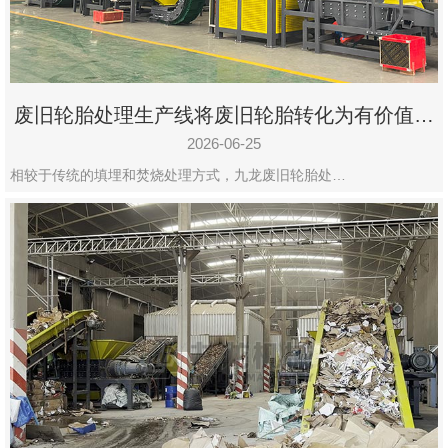
废旧轮胎处理生产线将废旧轮胎转化为有价值的
资源
2026-06-25
相较于传统的填埋和焚烧处理方式，九龙废旧轮胎处…