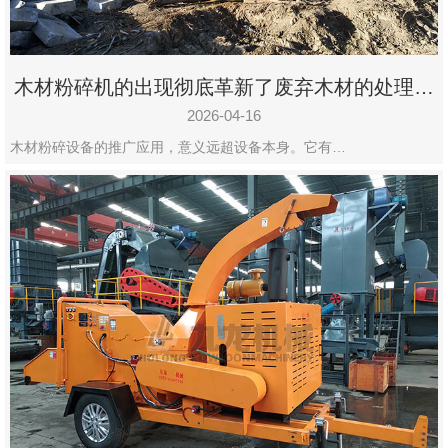
木材粉碎机的出现彻底革新了废弃木材的处理模
式
2026-04-16
木材粉碎设备的推广应用，意义远超设备本身。它有…