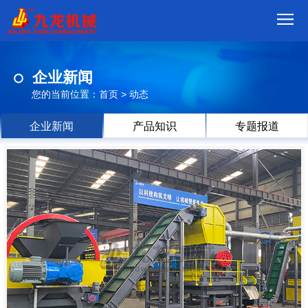
首
企业新闻
页
我
您的当前位置：
首页
>
动态
们
产
企业新闻
产品知识
专题报道
品
视
频
现
场
方
案
动
态
联
系
郑