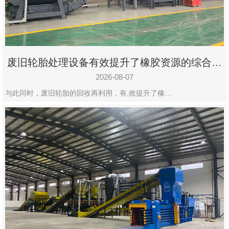
州
市
九
龙
废旧轮胎处理设备有效提升了橡胶资源的综合利
机
用率
械
2026-08-07
设
与此同时，废旧轮胎的回收再利用，有,效提升了橡…
备
有
限
公
司
豫
ICP
备
19020390
号-1