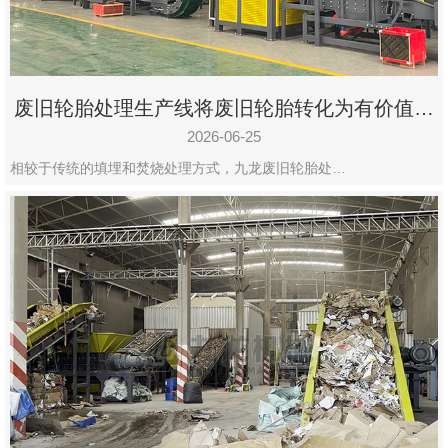
废旧轮胎处理生产线将废旧轮胎转化为有价值的
资源
2026-06-25
相较于传统的填埋和焚烧处理方式，九龙废旧轮胎处…