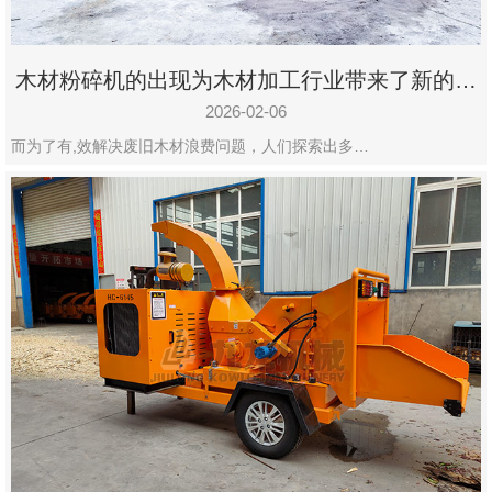
木材粉碎机的出现为木材加工行业带来了新的变
化
2026-02-06
而为了有,效解决废旧木材浪费问题，人们探索出多…