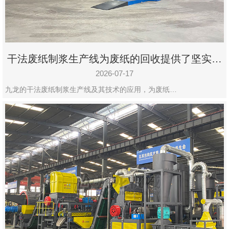
干法废纸制浆生产线为废纸的回收提供了坚实的
保障
2026-07-17
九龙的干法废纸制浆生产线及其技术的应用，为废纸…