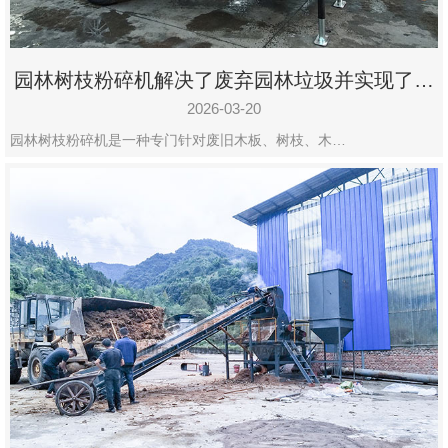
园林树枝粉碎机解决了废弃园林垃圾并实现了再
利用
2026-03-20
园林树枝粉碎机是一种专门针对废旧木板、树枝、木…