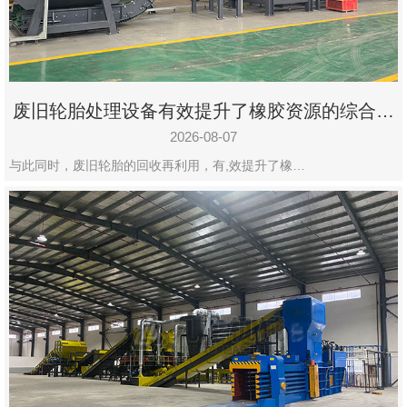
州
市
九
龙
废旧轮胎处理设备有效提升了橡胶资源的综合利
机
用率
械
2026-08-07
设
与此同时，废旧轮胎的回收再利用，有,效提升了橡…
备
有
限
公
司
豫
ICP
备
19020390
号-1