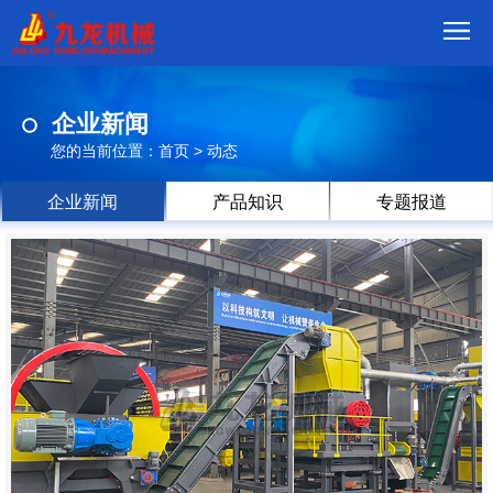
首
企业新闻
页
我
您的当前位置：
首页
>
动态
们
产
企业新闻
产品知识
专题报道
品
视
频
现
场
方
案
动
态
联
系
郑