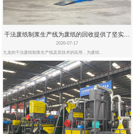
干法废纸制浆生产线为废纸的回收提供了坚实的
保障
2026-07-17
九龙的干法废纸制浆生产线及其技术的应用，为废纸…