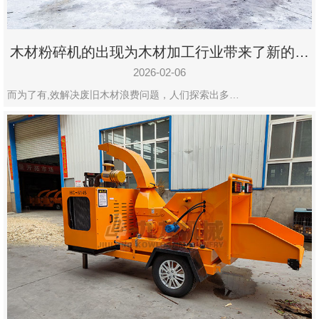
木材粉碎机的出现为木材加工行业带来了新的变
化
2026-02-06
而为了有,效解决废旧木材浪费问题，人们探索出多…