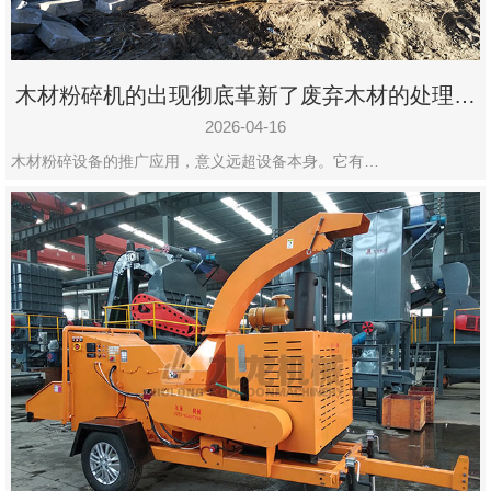
木材粉碎机的出现彻底革新了废弃木材的处理模
式
2026-04-16
木材粉碎设备的推广应用，意义远超设备本身。它有…