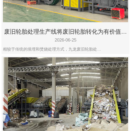
废旧轮胎处理生产线将废旧轮胎转化为有价值的
资源
2026-06-25
相较于传统的填埋和焚烧处理方式，九龙废旧轮胎处…