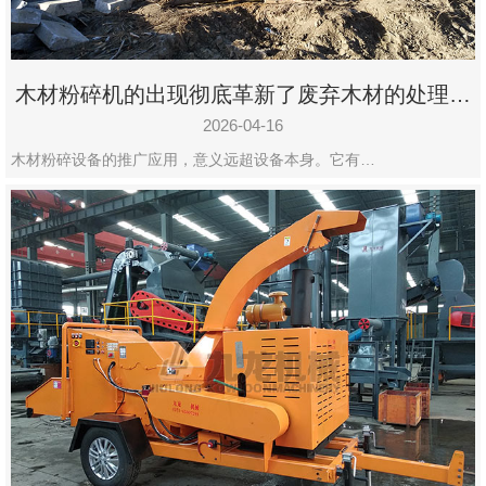
木材粉碎机的出现彻底革新了废弃木材的处理模
式
2026-04-16
木材粉碎设备的推广应用，意义远超设备本身。它有…