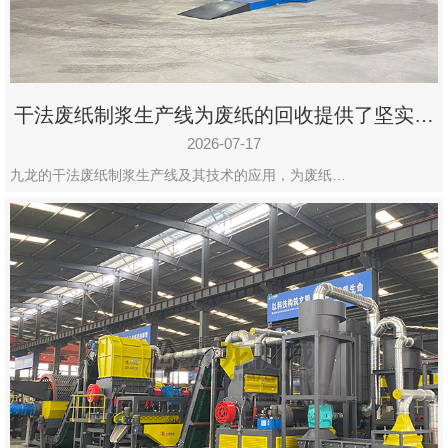
干法废纸制浆生产线为废纸的回收提供了坚实的
保障
2026-07-17
九龙的干法废纸制浆生产线及其技术的应用，为废纸…