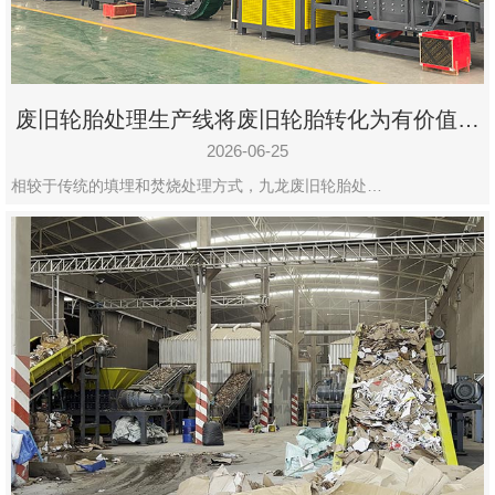
废旧轮胎处理生产线将废旧轮胎转化为有价值的
资源
2026-06-25
相较于传统的填埋和焚烧处理方式，九龙废旧轮胎处…