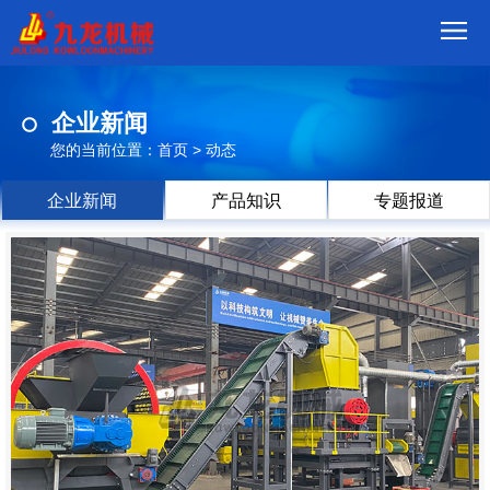
首
企业新闻
页
我
您的当前位置：
首页
>
动态
们
产
企业新闻
产品知识
专题报道
品
视
频
现
场
方
案
动
态
联
系
郑