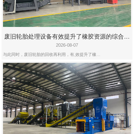
州
市
九
龙
废旧轮胎处理设备有效提升了橡胶资源的综合利
机
用率
械
2026-08-07
设
与此同时，废旧轮胎的回收再利用，有,效提升了橡…
备
有
限
公
司
豫
ICP
备
19020390
号-1