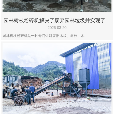
园林树枝粉碎机解决了废弃园林垃圾并实现了再
利用
2026-03-20
园林树枝粉碎机是一种专门针对废旧木板、树枝、木…