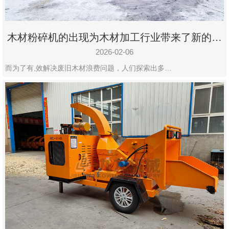
木材粉碎机的出现为木材加工行业带来了新的变
化
2026-02-06
而为了有,效解决废旧木材浪费问题，人们探索出多…