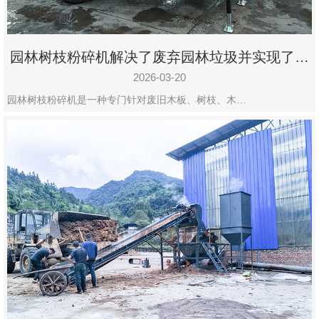
园林树枝粉碎机解决了废弃园林垃圾并实现了再
利用
2026-03-20
园林树枝粉碎机是一种专门针对废旧木板、树枝、木…