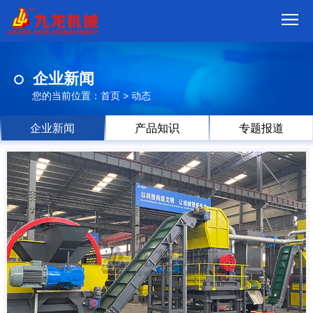
首
企业新闻
页
我
您的当前位置：
首页
>
动态
们
产
企业新闻
产品知识
专题报道
品
视
频
现
场
方
案
动
态
联
系
郑