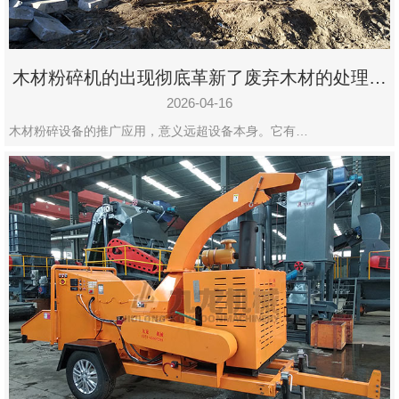
木材粉碎机的出现彻底革新了废弃木材的处理模
式
2026-04-16
木材粉碎设备的推广应用，意义远超设备本身。它有…