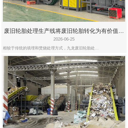
废旧轮胎处理生产线将废旧轮胎转化为有价值的
资源
2026-06-25
相较于传统的填埋和焚烧处理方式，九龙废旧轮胎处…