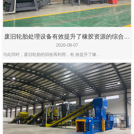
州
市
九
龙
废旧轮胎处理设备有效提升了橡胶资源的综合利
机
用率
械
2026-08-07
设
与此同时，废旧轮胎的回收再利用，有,效提升了橡…
备
有
限
公
司
豫
ICP
备
19020390
号-1