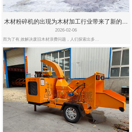
木材粉碎机的出现为木材加工行业带来了新的变
化
2026-02-06
而为了有,效解决废旧木材浪费问题，人们探索出多…