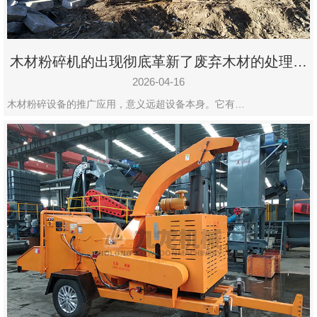
木材粉碎机的出现彻底革新了废弃木材的处理模
式
2026-04-16
木材粉碎设备的推广应用，意义远超设备本身。它有…