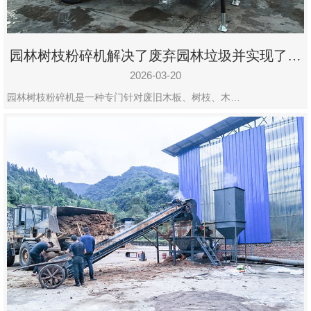
园林树枝粉碎机解决了废弃园林垃圾并实现了再
利用
2026-03-20
园林树枝粉碎机是一种专门针对废旧木板、树枝、木…