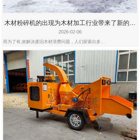
木材粉碎机的出现为木材加工行业带来了新的变
化
2026-02-06
而为了有,效解决废旧木材浪费问题，人们探索出多…