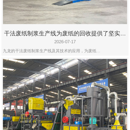
干法废纸制浆生产线为废纸的回收提供了坚实的
保障
2026-07-17
九龙的干法废纸制浆生产线及其技术的应用，为废纸…