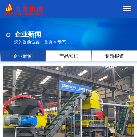
首
企业新闻
页
我
您的当前位置：
首页
>
动态
们
产
企业新闻
产品知识
专题报道
品
视
频
现
场
方
案
动
态
联
系
郑