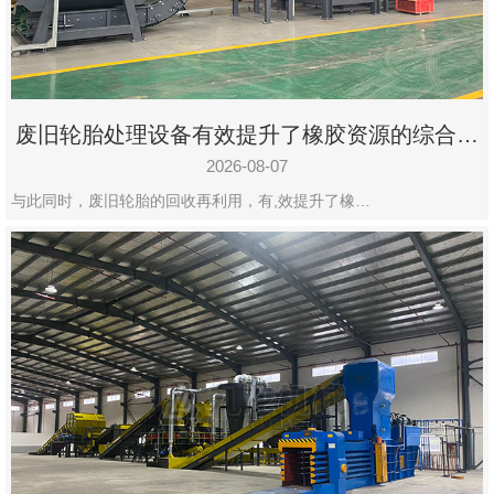
州
市
九
龙
废旧轮胎处理设备有效提升了橡胶资源的综合利
机
用率
械
2026-08-07
设
与此同时，废旧轮胎的回收再利用，有,效提升了橡…
备
有
限
公
司
豫
ICP
备
19020390
号-1