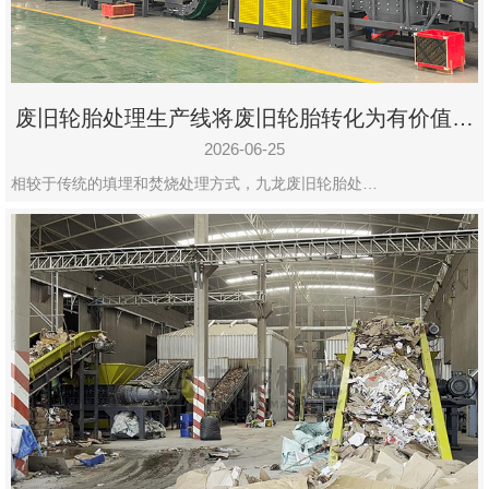
废旧轮胎处理生产线将废旧轮胎转化为有价值的
资源
2026-06-25
相较于传统的填埋和焚烧处理方式，九龙废旧轮胎处…