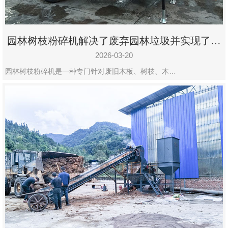
园林树枝粉碎机解决了废弃园林垃圾并实现了再
利用
2026-03-20
园林树枝粉碎机是一种专门针对废旧木板、树枝、木…