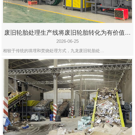
废旧轮胎处理生产线将废旧轮胎转化为有价值的
资源
2026-06-25
相较于传统的填埋和焚烧处理方式，九龙废旧轮胎处…