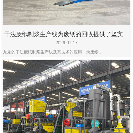
干法废纸制浆生产线为废纸的回收提供了坚实的
保障
2026-07-17
九龙的干法废纸制浆生产线及其技术的应用，为废纸…