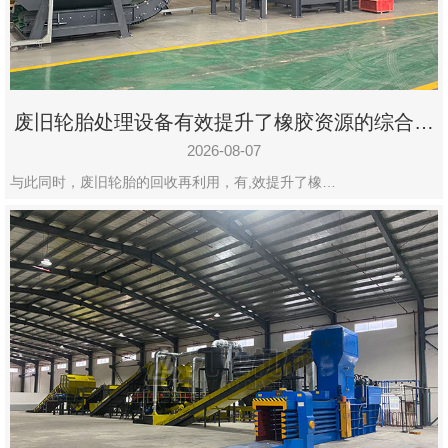
州
市
九
龙
废旧轮胎处理设备有效提升了橡胶资源的综合利
机
用率
械
2026-08-07
设
与此同时，废旧轮胎的回收再利用，有,效提升了橡…
备
有
限
公
司
豫
ICP
备
19020390
号-1