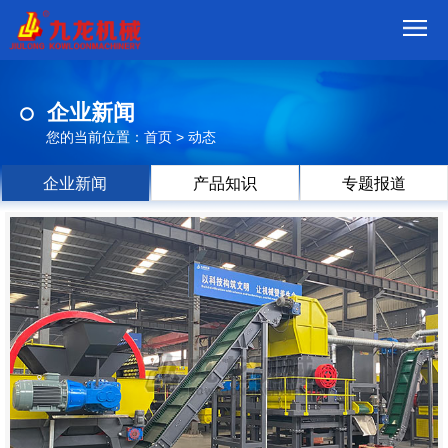
首
企业新闻
页
我
您的当前位置：
首页
>
动态
们
产
企业新闻
产品知识
专题报道
品
视
频
现
场
方
案
动
态
联
系
郑