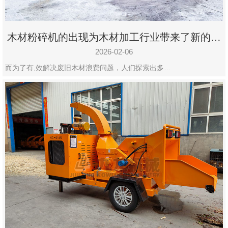
木材粉碎机的出现为木材加工行业带来了新的变
化
2026-02-06
而为了有,效解决废旧木材浪费问题，人们探索出多…