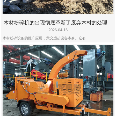
木材粉碎机的出现彻底革新了废弃木材的处理模
式
2026-04-16
木材粉碎设备的推广应用，意义远超设备本身。它有…