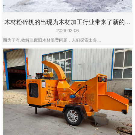
木材粉碎机的出现为木材加工行业带来了新的变
化
2026-02-06
而为了有,效解决废旧木材浪费问题，人们探索出多…