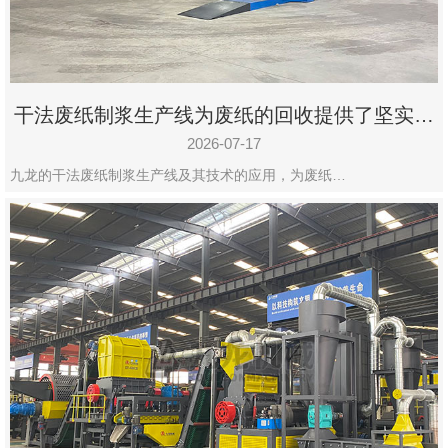
干法废纸制浆生产线为废纸的回收提供了坚实的
保障
2026-07-17
九龙的干法废纸制浆生产线及其技术的应用，为废纸…