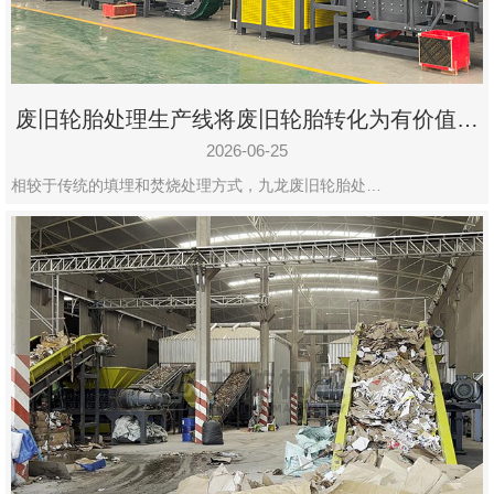
废旧轮胎处理生产线将废旧轮胎转化为有价值的
资源
2026-06-25
相较于传统的填埋和焚烧处理方式，九龙废旧轮胎处…