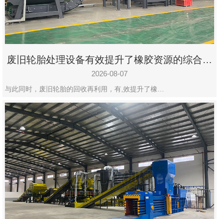
州
市
九
龙
废旧轮胎处理设备有效提升了橡胶资源的综合利
机
用率
械
2026-08-07
设
与此同时，废旧轮胎的回收再利用，有,效提升了橡…
备
有
限
公
司
豫
ICP
备
19020390
号-1