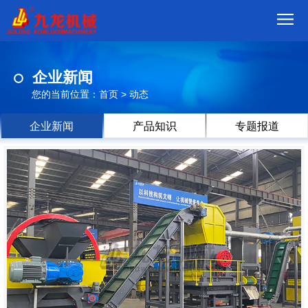
首
企业新闻
页
我
您的当前位置：
首页
>
动态
们
产
企业新闻
产品知识
专题报道
品
视
频
现
场
方
案
动
态
联
系
郑