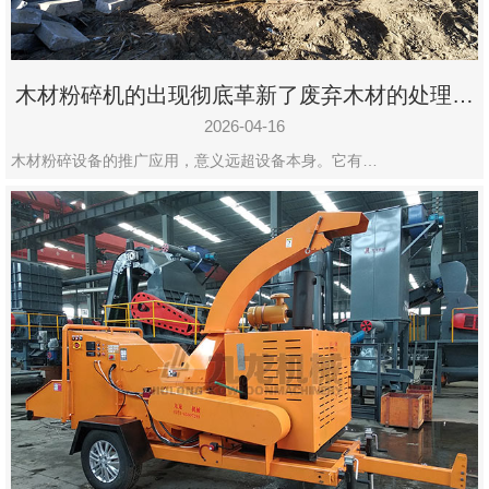
木材粉碎机的出现彻底革新了废弃木材的处理模
式
2026-04-16
木材粉碎设备的推广应用，意义远超设备本身。它有…