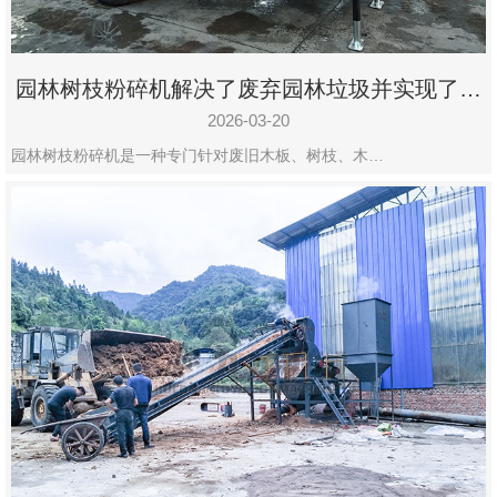
园林树枝粉碎机解决了废弃园林垃圾并实现了再
利用
2026-03-20
园林树枝粉碎机是一种专门针对废旧木板、树枝、木…