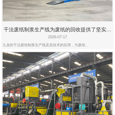
干法废纸制浆生产线为废纸的回收提供了坚实的
保障
2026-07-17
九龙的干法废纸制浆生产线及其技术的应用，为废纸…