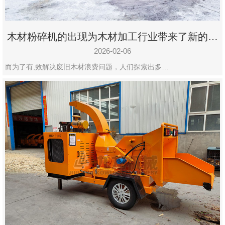
木材粉碎机的出现为木材加工行业带来了新的变
化
2026-02-06
而为了有,效解决废旧木材浪费问题，人们探索出多…