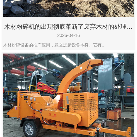
木材粉碎机的出现彻底革新了废弃木材的处理模
式
2026-04-16
木材粉碎设备的推广应用，意义远超设备本身。它有…