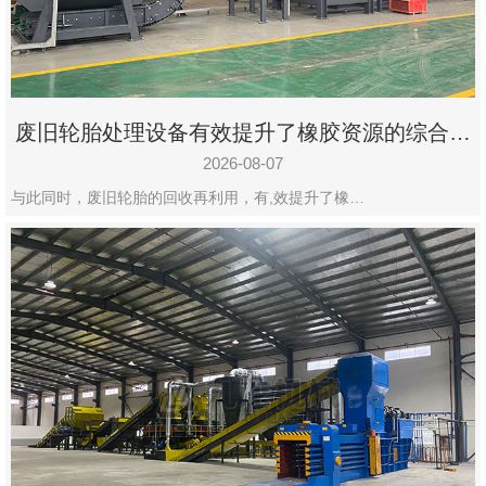
州
市
九
龙
废旧轮胎处理设备有效提升了橡胶资源的综合利
机
用率
械
2026-08-07
设
与此同时，废旧轮胎的回收再利用，有,效提升了橡…
备
有
限
公
司
豫
ICP
备
19020390
号-1