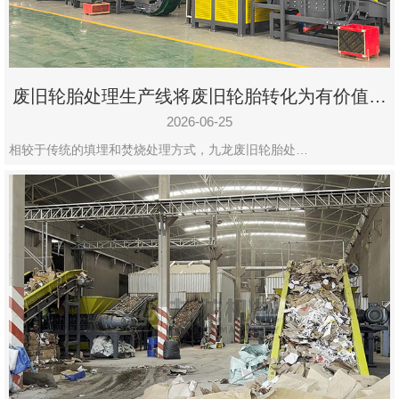
废旧轮胎处理生产线将废旧轮胎转化为有价值的
资源
2026-06-25
相较于传统的填埋和焚烧处理方式，九龙废旧轮胎处…