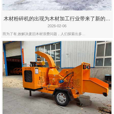
木材粉碎机的出现为木材加工行业带来了新的变
化
2026-02-06
而为了有,效解决废旧木材浪费问题，人们探索出多…