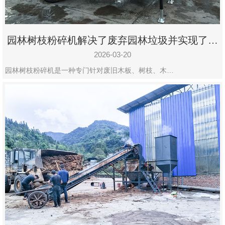
园林树枝粉碎机解决了废弃园林垃圾并实现了再
利用
2026-03-20
园林树枝粉碎机是一种专门针对废旧木板、树枝、木…