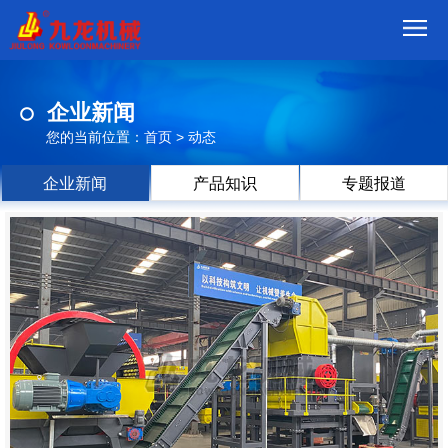
首
企业新闻
页
我
您的当前位置：
首页
>
动态
们
产
企业新闻
产品知识
专题报道
品
视
频
现
场
方
案
动
态
联
系
郑