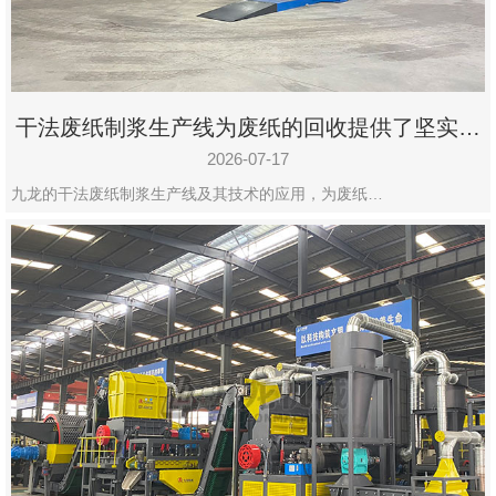
干法废纸制浆生产线为废纸的回收提供了坚实的
保障
2026-07-17
九龙的干法废纸制浆生产线及其技术的应用，为废纸…