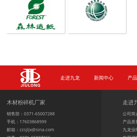
木材撕碎机
RDF燃料生产设备
走进九龙
新闻中心
产
生物质综合破碎机...
轮胎粉碎机
木材粉碎机厂家
走进
销售部：0371-65007288
公司简
手机：17603868999
产品质
邮箱：zzsjljx@sina.com
九龙业