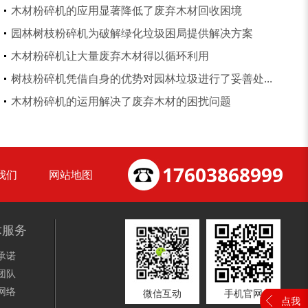
木材粉碎机的应用显著降低了废弃木材回收困境
园林树枝粉碎机为破解绿化垃圾困局提供解决方案
木材粉碎机让大量废弃木材得以循环利用
树枝粉碎机凭借自身的优势对园林垃圾进行了妥善处...
木材削片机
金属破碎机
木材粉碎机的运用解决了废弃木材的困扰问题
17603868999
我们
网站地图
装修垃圾处理设备...
废家电破碎机
术服务
承诺
团队
网络
微信互动
手机官网
点我