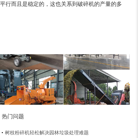
平行而且是稳定的，这也关系到破碎机的产量的多
大型稻草捆撕碎机...
金属撕碎机
锯末粉碎机
大件垃圾处理设备...
热门问题
切枝机
玉米秸秆粉碎机
树枝粉碎机轻松解决园林垃圾处理难题