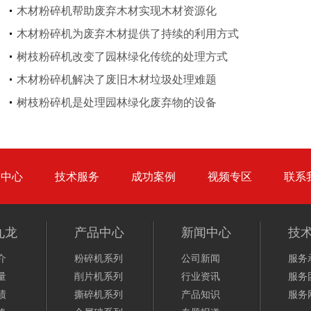
木材粉碎机帮助废弃木材实现木材资源化
木材粉碎机为废弃木材提供了持续的利用方式
树枝粉碎机改变了园林绿化传统的处理方式
木材粉碎机解决了废旧木材垃圾处理难题
生活垃圾处理设备...
工业固废处理设备...
树枝粉碎机是处理园林绿化废弃物的设备
品中心
技术服务
成功案例
视频专区
联系
废钢破碎机
模板破碎机
九龙
产品中心
新闻中心
技
介
粉碎机系列
公司新闻
服务
量
削片机系列
行业资讯
服务
绩
撕碎机系列
产品知识
服务