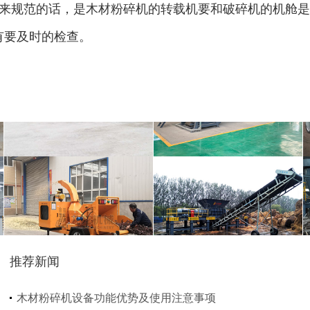
来规范的话，是木材粉碎机的转载机要和破碎机的机舱是
有要及时的检查。
圆盘破碎机
综合破碎机
大型秸秆粉碎机
废旧轮胎胶粉设备...
推荐新闻
树枝粉碎机
稻草破碎机
木材粉碎机设备功能优势及使用注意事项