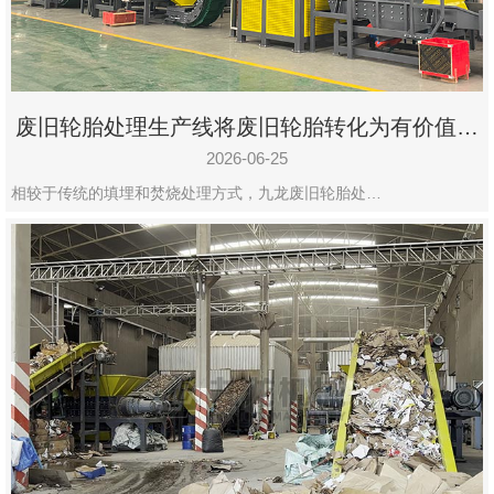
废旧轮胎处理生产线将废旧轮胎转化为有价值的
资源
2026-06-25
相较于传统的填埋和焚烧处理方式，九龙废旧轮胎处…