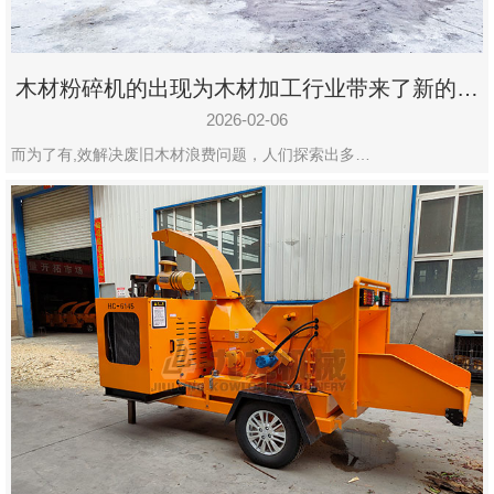
木材粉碎机的出现为木材加工行业带来了新的变
化
2026-02-06
而为了有,效解决废旧木材浪费问题，人们探索出多…