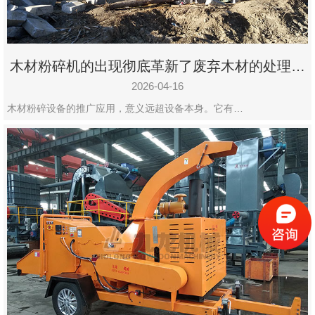
木材粉碎机的出现彻底革新了废弃木材的处理模
式
2026-04-16
木材粉碎设备的推广应用，意义远超设备本身。它有…