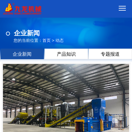
首
企业新闻
页
我
您的当前位置：
首页
>
动态
们
产
企业新闻
产品知识
专题报道
品
视
频
现
场
方
案
动
态
联
系
郑