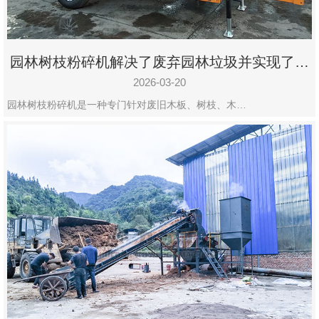
园林树枝粉碎机解决了废弃园林垃圾并实现了再
利用
2026-03-20
园林树枝粉碎机是一种专门针对废旧木板、树枝、木…