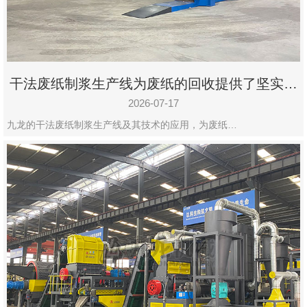
州
市
九
龙
干法废纸制浆生产线为废纸的回收提供了坚实的
机
保障
械
2026-07-17
设
九龙的干法废纸制浆生产线及其技术的应用，为废纸…
备
有
限
公
司
豫
ICP
备
19020390
号-1