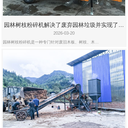
园林树枝粉碎机解决了废弃园林垃圾并实现了再
利用
2026-03-20
园林树枝粉碎机是一种专门针对废旧木板、树枝、木…