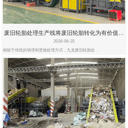
废旧轮胎处理生产线将废旧轮胎转化为有价值的
资源
2026-06-25
相较于传统的填埋和焚烧处理方式，九龙废旧轮胎处…