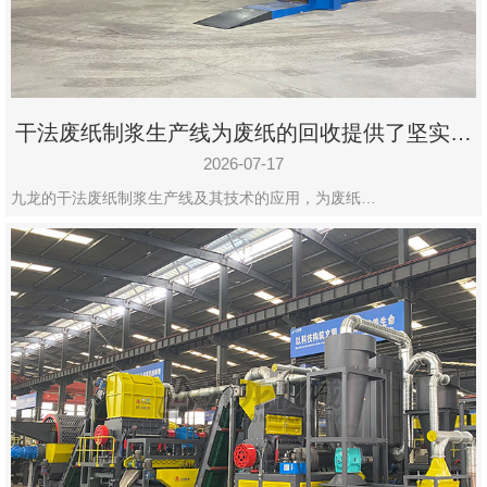
州
市
九
龙
干法废纸制浆生产线为废纸的回收提供了坚实的
机
保障
械
2026-07-17
设
九龙的干法废纸制浆生产线及其技术的应用，为废纸…
备
有
限
公
司
豫
ICP
备
19020390
号-1