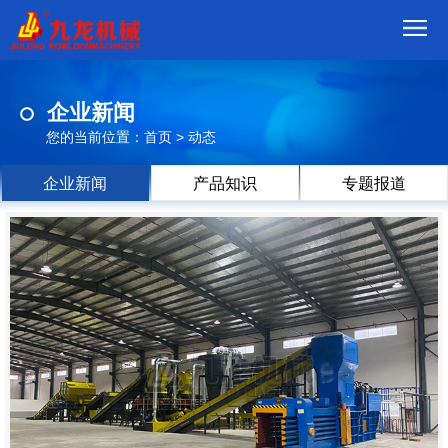
首
企业新闻
页
我
您的当前位置：
首页
>
动态
们
产
企业新闻
产品知识
专题报道
品
视
频
现
场
方
案
动
态
联
系
郑