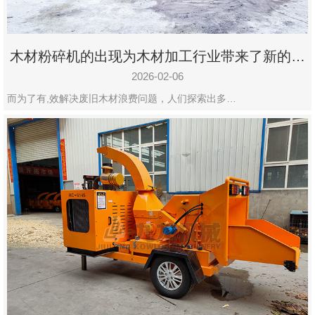
木材粉碎机的出现为木材加工行业带来了新的变
化
2026-02-06
而为了有,效解决废旧木材浪费问题，人们探索出多…