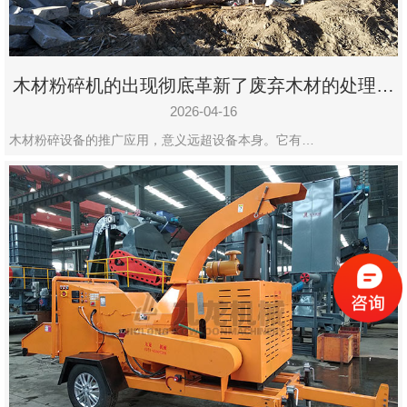
木材粉碎机的出现彻底革新了废弃木材的处理模
式
2026-04-16
木材粉碎设备的推广应用，意义远超设备本身。它有…