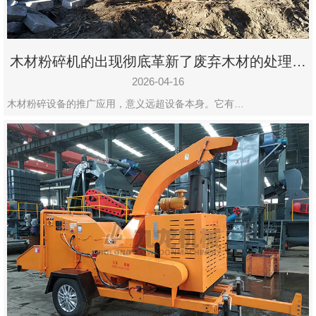
木材粉碎机的出现彻底革新了废弃木材的处理模
式
2026-04-16
木材粉碎设备的推广应用，意义远超设备本身。它有…