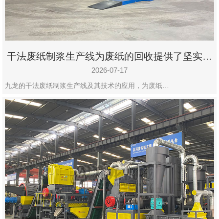
干法废纸制浆生产线为废纸的回收提供了坚实的
保障
2026-07-17
九龙的干法废纸制浆生产线及其技术的应用，为废纸…