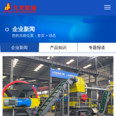
首
企业新闻
页
我
您的当前位置：
首页
>
动态
们
产
企业新闻
产品知识
专题报道
品
视
频
现
场
方
案
动
态
联
系
郑