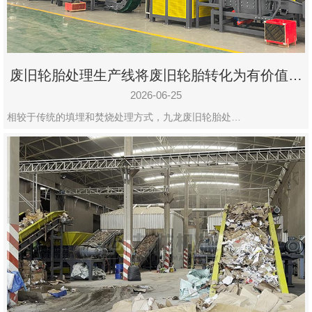
废旧轮胎处理生产线将废旧轮胎转化为有价值的
资源
2026-06-25
相较于传统的填埋和焚烧处理方式，九龙废旧轮胎处…