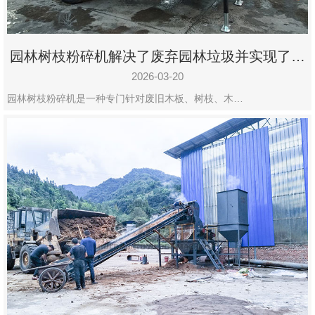
园林树枝粉碎机解决了废弃园林垃圾并实现了再
利用
2026-03-20
园林树枝粉碎机是一种专门针对废旧木板、树枝、木…