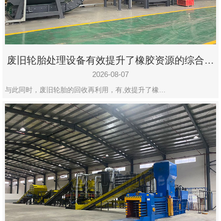
州
市
九
龙
废旧轮胎处理设备有效提升了橡胶资源的综合利
机
用率
械
2026-08-07
设
与此同时，废旧轮胎的回收再利用，有,效提升了橡…
备
有
限
公
司
豫
ICP
备
19020390
号-1