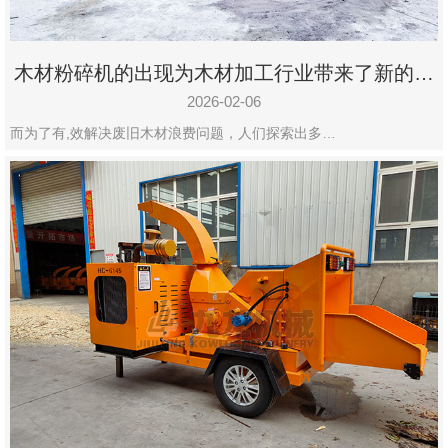
木材粉碎机的出现为木材加工行业带来了新的变
化
2026-02-06
而为了有,效解决废旧木材浪费问题，人们探索出多…