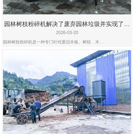
园林树枝粉碎机解决了废弃园林垃圾并实现了再
利用
2026-03-20
园林树枝粉碎机是一种专门针对废旧木板、树枝、木…