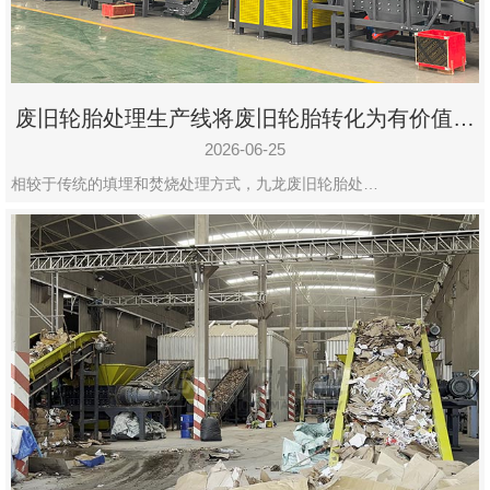
废旧轮胎处理生产线将废旧轮胎转化为有价值的
资源
2026-06-25
相较于传统的填埋和焚烧处理方式，九龙废旧轮胎处…