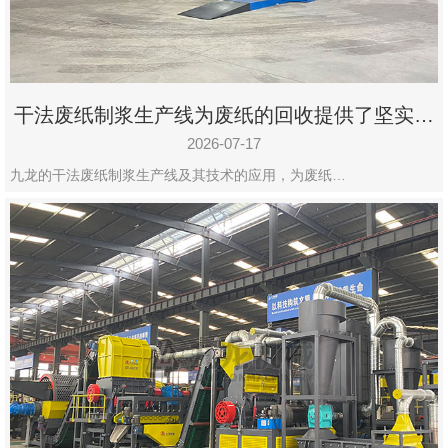
干法废纸制浆生产线为废纸的回收提供了坚实的
保障
2026-07-17
九龙的干法废纸制浆生产线及其技术的应用，为废纸…