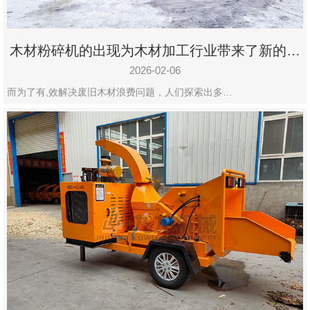
木材粉碎机的出现为木材加工行业带来了新的变
化
2026-02-06
而为了有,效解决废旧木材浪费问题，人们探索出多…