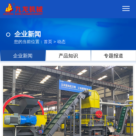
首
企业新闻
页
我
您的当前位置：
首页
>
动态
们
产
企业新闻
产品知识
专题报道
品
视
频
现
场
方
案
动
态
联
系
郑