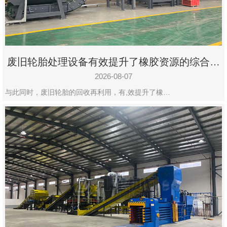
州
市
九
龙
废旧轮胎处理设备有效提升了橡胶资源的综合利
机
用率
械
2026-08-07
设
与此同时，废旧轮胎的回收再利用，有,效提升了橡…
备
有
限
公
司
豫
ICP
备
19020390
号-1