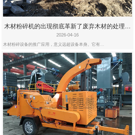
木材粉碎机的出现彻底革新了废弃木材的处理模
式
2026-04-16
木材粉碎设备的推广应用，意义远超设备本身。它有…