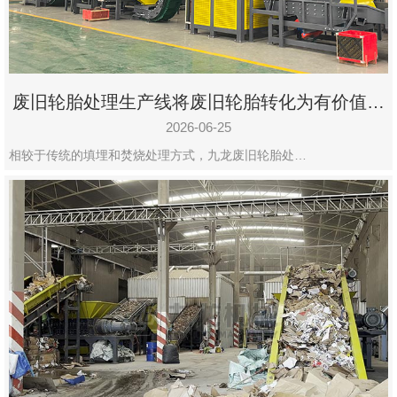
废旧轮胎处理生产线将废旧轮胎转化为有价值的
资源
2026-06-25
相较于传统的填埋和焚烧处理方式，九龙废旧轮胎处…