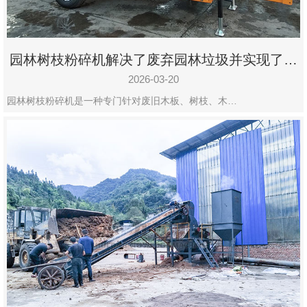
园林树枝粉碎机解决了废弃园林垃圾并实现了再
利用
2026-03-20
园林树枝粉碎机是一种专门针对废旧木板、树枝、木…