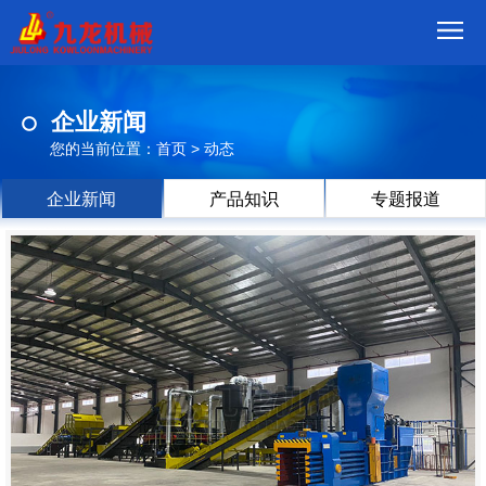
首
企业新闻
页
我
您的当前位置：
首页
>
动态
们
产
企业新闻
产品知识
专题报道
品
视
频
现
场
方
案
动
态
联
系
郑