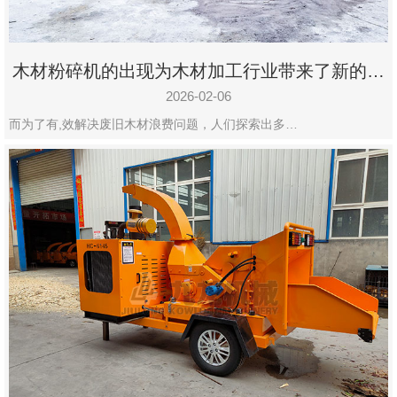
木材粉碎机的出现为木材加工行业带来了新的变
化
2026-02-06
而为了有,效解决废旧木材浪费问题，人们探索出多…