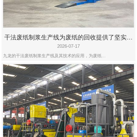
州
市
九
龙
干法废纸制浆生产线为废纸的回收提供了坚实的
机
保障
械
2026-07-17
设
九龙的干法废纸制浆生产线及其技术的应用，为废纸…
备
有
限
公
司
豫
ICP
备
19020390
号-1