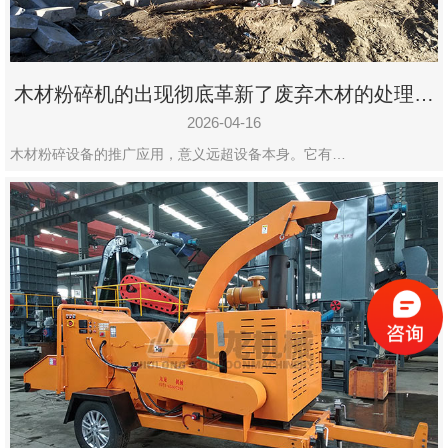
木材粉碎机的出现彻底革新了废弃木材的处理模
式
2026-04-16
木材粉碎设备的推广应用，意义远超设备本身。它有…