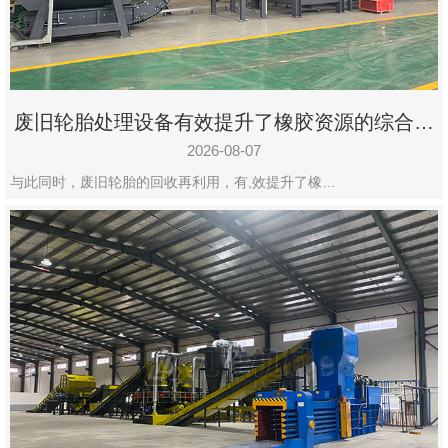
州
市
九
龙
废旧轮胎处理设备有效提升了橡胶资源的综合利
机
用率
械
2026-08-07
设
与此同时，废旧轮胎的回收再利用，有,效提升了橡…
备
有
限
公
司
豫
ICP
备
19020390
号-1