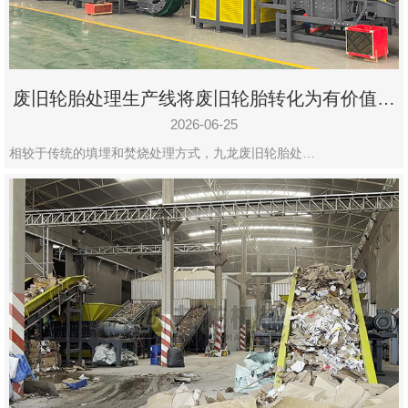
废旧轮胎处理生产线将废旧轮胎转化为有价值的
资源
2026-06-25
相较于传统的填埋和焚烧处理方式，九龙废旧轮胎处…