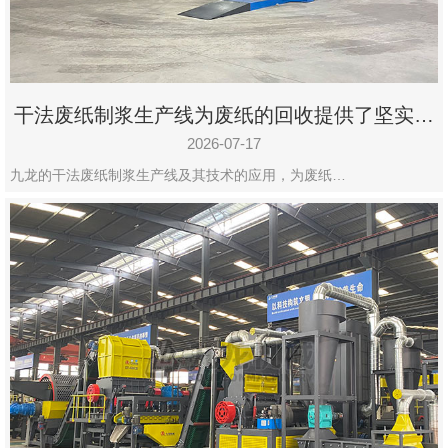
干法废纸制浆生产线为废纸的回收提供了坚实的
保障
2026-07-17
九龙的干法废纸制浆生产线及其技术的应用，为废纸…