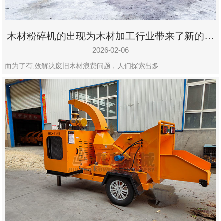
木材粉碎机的出现为木材加工行业带来了新的变
化
2026-02-06
而为了有,效解决废旧木材浪费问题，人们探索出多…