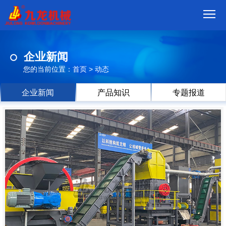
首
企业新闻
页
我
您的当前位置：
首页
>
动态
们
产
企业新闻
产品知识
专题报道
品
视
频
现
场
方
案
动
态
联
系
郑