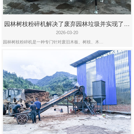
园林树枝粉碎机解决了废弃园林垃圾并实现了再
利用
2026-03-20
园林树枝粉碎机是一种专门针对废旧木板、树枝、木…