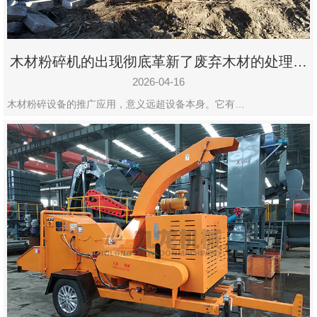
木材粉碎机的出现彻底革新了废弃木材的处理模
式
2026-04-16
木材粉碎设备的推广应用，意义远超设备本身。它有…