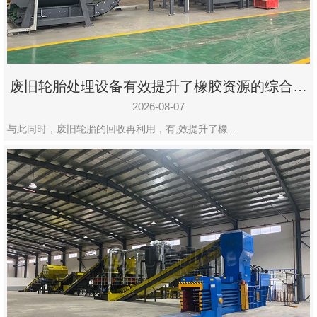
州
市
九
龙
废旧轮胎处理设备有效提升了橡胶资源的综合利
机
用率
械
2026-08-07
设
与此同时，废旧轮胎的回收再利用，有,效提升了橡…
备
有
限
公
司
豫
ICP
备
19020390
号-1