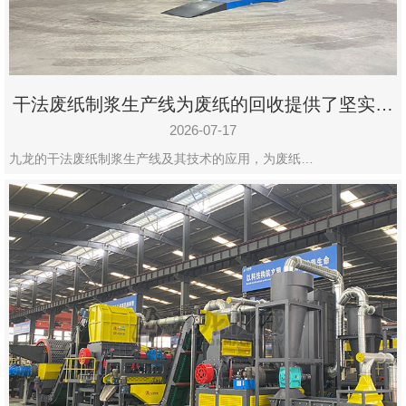
干法废纸制浆生产线为废纸的回收提供了坚实的
保障
2026-07-17
九龙的干法废纸制浆生产线及其技术的应用，为废纸…