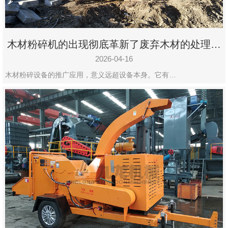
木材粉碎机的出现彻底革新了废弃木材的处理模
式
2026-04-16
木材粉碎设备的推广应用，意义远超设备本身。它有…