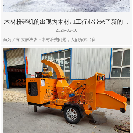
木材粉碎机的出现为木材加工行业带来了新的变
化
2026-02-06
而为了有,效解决废旧木材浪费问题，人们探索出多…