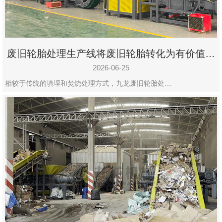
废旧轮胎处理生产线将废旧轮胎转化为有价值的
资源
2026-06-25
相较于传统的填埋和焚烧处理方式，九龙废旧轮胎处…