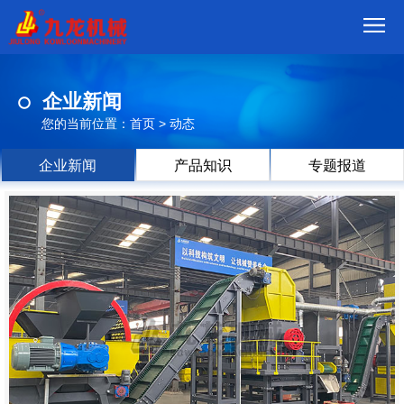
首
企业新闻
页
我
您的当前位置：
首页
>
动态
们
产
企业新闻
产品知识
专题报道
品
视
频
现
场
方
案
动
态
联
系
郑