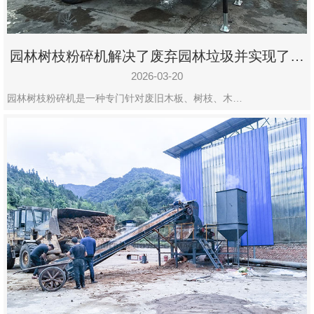
园林树枝粉碎机解决了废弃园林垃圾并实现了再
利用
2026-03-20
园林树枝粉碎机是一种专门针对废旧木板、树枝、木…