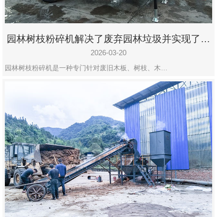
园林树枝粉碎机解决了废弃园林垃圾并实现了再
利用
2026-03-20
园林树枝粉碎机是一种专门针对废旧木板、树枝、木…