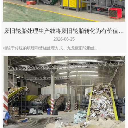
废旧轮胎处理生产线将废旧轮胎转化为有价值的
资源
2026-06-25
相较于传统的填埋和焚烧处理方式，九龙废旧轮胎处…