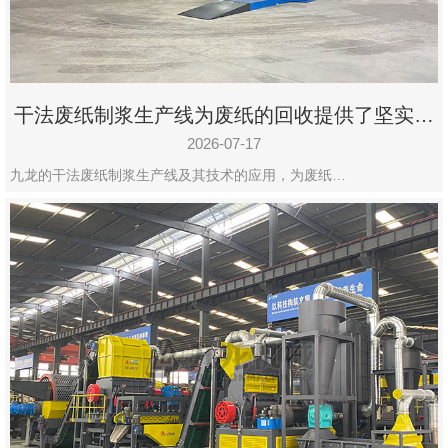
干法废纸制浆生产线为废纸的回收提供了坚实的
保障
2026-07-17
九龙的干法废纸制浆生产线及其技术的应用，为废纸…