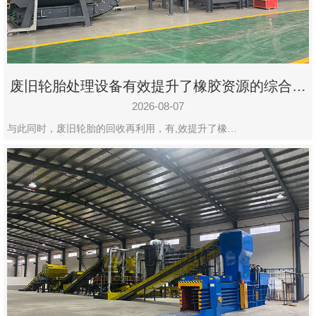
州
市
九
龙
废旧轮胎处理设备有效提升了橡胶资源的综合利
机
用率
械
2026-08-07
设
与此同时，废旧轮胎的回收再利用，有,效提升了橡…
备
有
限
公
司
豫
ICP
备
19020390
号-1