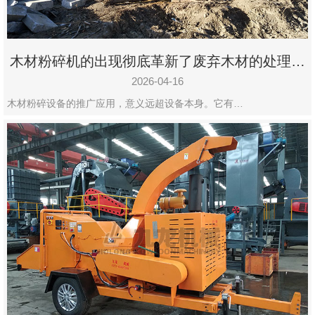
木材粉碎机的出现彻底革新了废弃木材的处理模
式
2026-04-16
木材粉碎设备的推广应用，意义远超设备本身。它有…