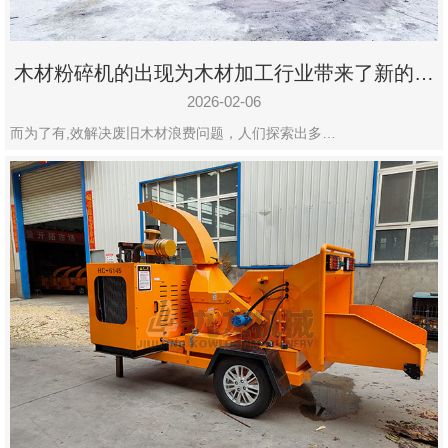
木材粉碎机的出现为木材加工行业带来了新的变
化
2026-02-06
而为了有,效解决废旧木材浪费问题，人们探索出多…