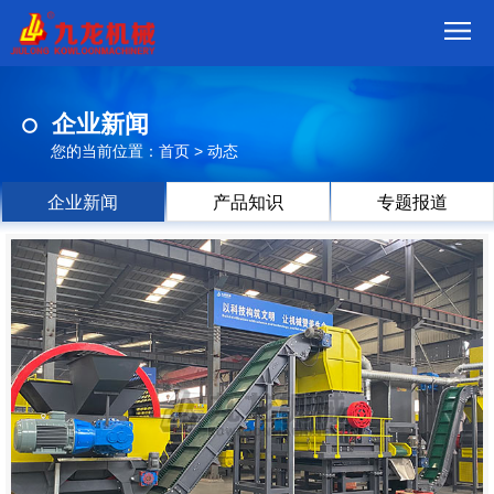
首
企业新闻
页
我
您的当前位置：
首页
>
动态
们
产
企业新闻
产品知识
专题报道
品
视
频
现
场
方
案
动
态
联
系
郑