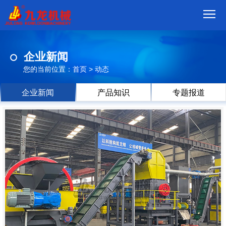
首
企业新闻
页
我
您的当前位置：
首页
>
动态
们
产
企业新闻
产品知识
专题报道
品
视
频
现
场
方
案
动
态
联
系
郑