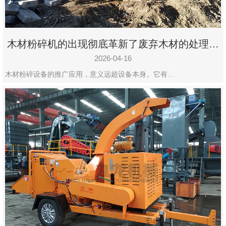
木材粉碎机的出现彻底革新了废弃木材的处理模
式
2026-04-16
木材粉碎设备的推广应用，意义远超设备本身。它有…