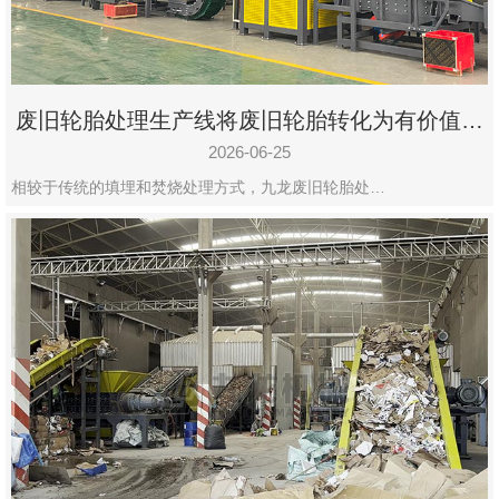
废旧轮胎处理生产线将废旧轮胎转化为有价值的
资源
2026-06-25
相较于传统的填埋和焚烧处理方式，九龙废旧轮胎处…