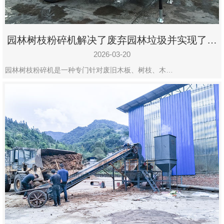
园林树枝粉碎机解决了废弃园林垃圾并实现了再
利用
2026-03-20
园林树枝粉碎机是一种专门针对废旧木板、树枝、木…