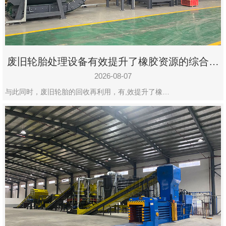
州
市
九
龙
废旧轮胎处理设备有效提升了橡胶资源的综合利
机
用率
械
2026-08-07
设
与此同时，废旧轮胎的回收再利用，有,效提升了橡…
备
有
限
公
司
豫
ICP
备
19020390
号-1