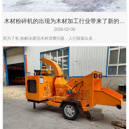
木材粉碎机的出现为木材加工行业带来了新的变
化
2026-02-06
而为了有,效解决废旧木材浪费问题，人们探索出多…