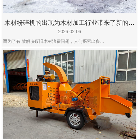
木材粉碎机的出现为木材加工行业带来了新的变
化
2026-02-06
而为了有,效解决废旧木材浪费问题，人们探索出多…