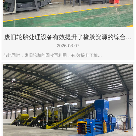
州
市
九
龙
废旧轮胎处理设备有效提升了橡胶资源的综合利
机
用率
械
2026-08-07
设
与此同时，废旧轮胎的回收再利用，有,效提升了橡…
备
有
限
公
司
豫
ICP
备
19020390
号-1