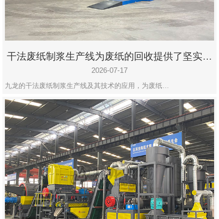
干法废纸制浆生产线为废纸的回收提供了坚实的
保障
2026-07-17
九龙的干法废纸制浆生产线及其技术的应用，为废纸…