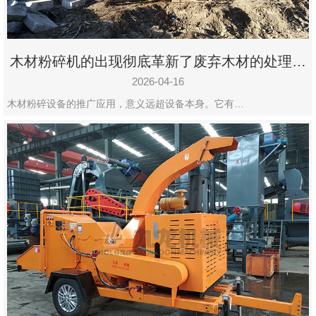
木材粉碎机的出现彻底革新了废弃木材的处理模
式
2026-04-16
木材粉碎设备的推广应用，意义远超设备本身。它有…