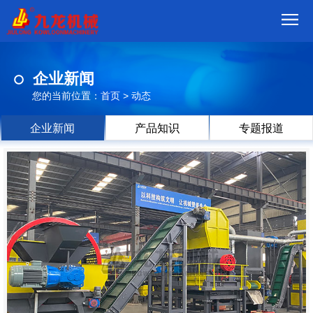
首
企业新闻
页
我
您的当前位置：
首页
>
动态
们
产
企业新闻
产品知识
专题报道
品
视
频
现
场
方
案
动
态
联
系
郑