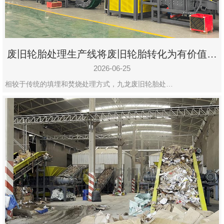
废旧轮胎处理生产线将废旧轮胎转化为有价值的
资源
2026-06-25
相较于传统的填埋和焚烧处理方式，九龙废旧轮胎处…