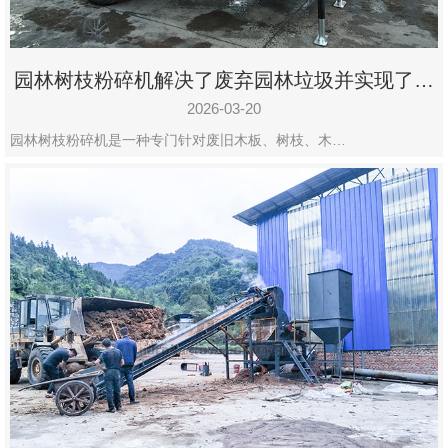
园林树枝粉碎机解决了废弃园林垃圾并实现了再
利用
2026-03-20
园林树枝粉碎机是一种专门针对废旧木板、树枝、木…