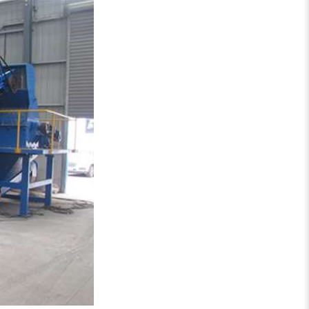
锯末粉碎机
大件垃圾处理设备...
切枝机
玉米秸秆粉碎机
木材削片机
金属破碎机