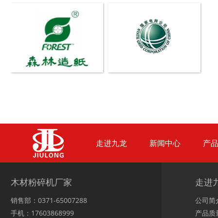
玉米芯烘干机
牧草烘干机
盘式削片机
全自动削片机
走进九龙
新闻中心
产
木材粉碎机厂家
走进
木材切片机
大型木材粉碎机
销售部：0371-65007288
公司简
手机：17603868999
产品质