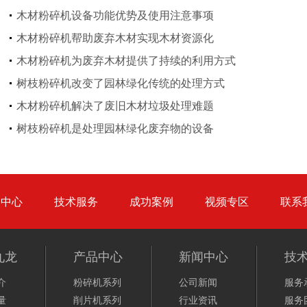
木材粉碎机设备功能优势及使用注意事项
木材粉碎机帮助废弃木材实现木材资源化
猪粪烘干机
鸡粪烘干机
木材粉碎机为废弃木材提供了持续的利用方式
树枝粉碎机改变了园林绿化传统的处理方式
木材粉碎机解决了废旧木材垃圾处理难题
树枝粉碎机是处理园林绿化废弃物的设备
生物质秸秆破碎机...
品中心
技术服务
成功案例
视频专区
联系
九龙
产品中心
新闻中心
技
圆盘破碎机
综合破碎机
介
粉碎机系列
公司新闻
服务
量
削片机系列
行业资讯
服务