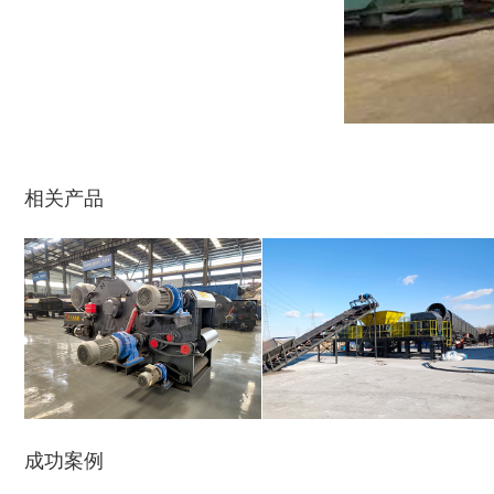
秸秆沼气处理设备...
废旧汽车破碎机
相关产品
秸秆青贮粉碎机
油漆桶破碎机
鼓式削片机
稻草粉碎机
成功案例