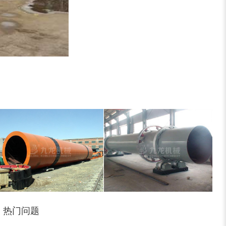
稻草揉丝机
易拉罐破碎机
木屑粉碎机
水滴式粉碎机
锯末烘干机
秸秆烘干机
热门问题