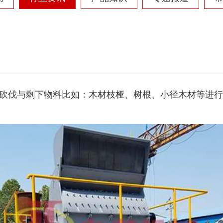
砍伐与剩下物料比如：木材枝桠、树根、小径木材等进行