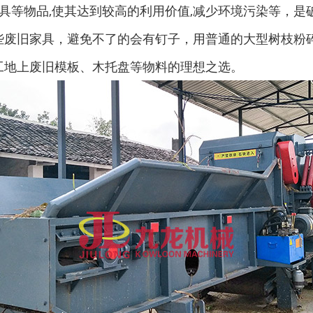
具等物品,使其达到较高的利用价值,减少环境污染等，
些废旧家具，避免不了的会有钉子，用普通的大型树枝粉
废钢破碎机
模板破碎机
工地上废旧模板、木托盘等物料的理想之选。
金属压块破碎机
塑料粉碎机
摩托车破碎机
自行车破碎机