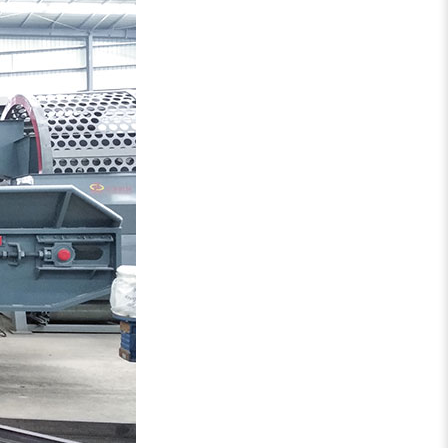
锯末粉碎机
大件垃圾处理设备...
切枝机
玉米秸秆粉碎机
木材削片机
金属破碎机