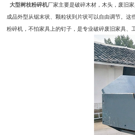
大型树枝粉碎机
厂家主要是破碎木材，木头，废旧家
成品外型从锯末状、颗粒状到片状可以自由调节。这
生物质综合破碎机...
轮胎粉碎机
粉碎机，不怕家具上的钉子，是专业破碎废旧家具、
陈腐垃圾处理设备...
建筑垃圾处理设备...
秸秆沼气处理设备...
废旧汽车破碎机