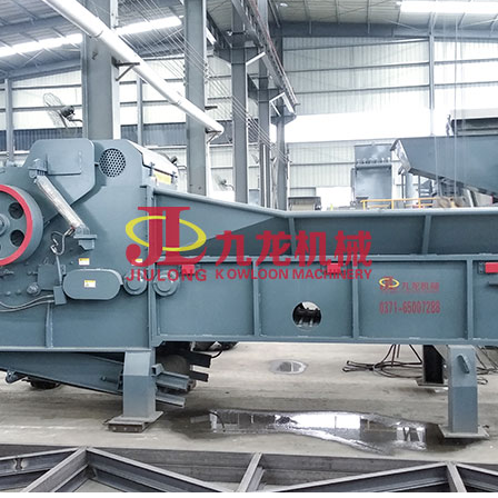
大型秸秆粉碎机
废旧轮胎胶粉设备...
树枝粉碎机
稻草破碎机
生活垃圾处理设备...
工业固废处理设备...